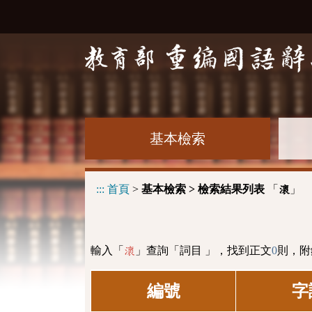
基本檢索
:::
首頁
>
基本檢索 > 檢索結果列表
「
」
瀤
輸入「
」查詢「詞目 」，找到正文
0
則，附
瀤
編號
字