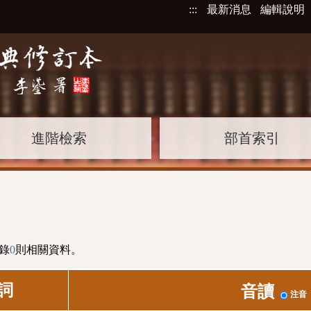
:::
最新消息
編輯說明
進階檢索
部首索引
錄
0
則相關資料。
詞
音讀
注音