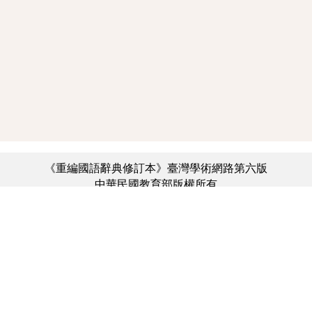
《重編國語辭典修訂本》臺灣學術網路第六版
中華民國教育部版權所有
:::
個資法及隱私聲明
|
辭典公眾授權網
|
意見交流
|
網網相連
三峽總院區地址：新北市三峽區三樹路2號、
︿
臺北院區地址：臺北市大安區和平東路一段179號、