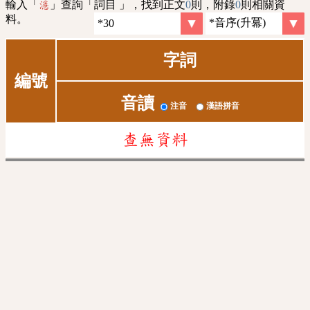
輸入「
」查詢「詞目 」，找到正文
0
則，附錄
0
則相關資
濦
料。
字詞
編號
音讀
注音
漢語拼音
查無資料