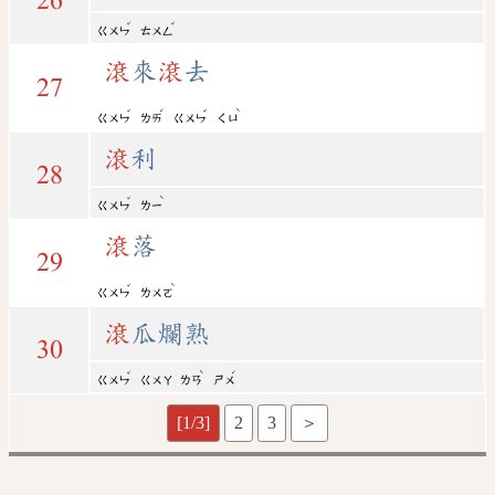
26
ˇ
ˇ
ㄍㄨㄣ
ㄊㄨㄥ
滾
來
滾
去
27
ˇ
ˊ
ˇ
ˋ
ㄍㄨㄣ
ㄌㄞ
ㄍㄨㄣ
ㄑㄩ
滾
利
28
ˇ
ˋ
ㄍㄨㄣ
ㄌㄧ
滾
落
29
ˇ
ˋ
ㄍㄨㄣ
ㄌㄨㄛ
滾
瓜爛熟
30
ˇ
ˋ
ˊ
ㄍㄨㄣ
ㄍㄨㄚ
ㄌㄢ
ㄕㄨ
[1/3]
2
3
＞