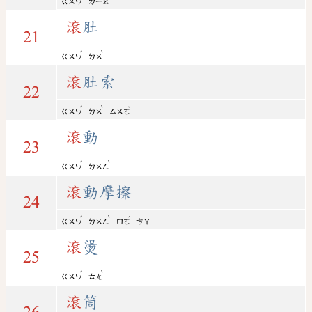
ㄍㄨㄣ
ㄉㄧㄠ
滾
肚
21
ˇ
ˋ
ㄍㄨㄣ
ㄉㄨ
滾
肚索
22
ˇ
ˋ
ˇ
ㄍㄨㄣ
ㄉㄨ
ㄙㄨㄛ
滾
動
23
ˇ
ˋ
ㄍㄨㄣ
ㄉㄨㄥ
滾
動摩擦
24
ˇ
ˋ
ˊ
ㄍㄨㄣ
ㄉㄨㄥ
ㄇㄛ
ㄘㄚ
滾
燙
25
ˇ
ˋ
ㄍㄨㄣ
ㄊㄤ
滾
筒