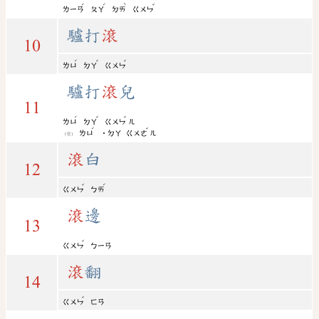
ˊ
ˊ
ˋ
ˇ
ㄌㄧㄢ
ㄆㄚ
ㄉㄞ
ㄍㄨㄣ
驢打
滾
10
ˊ
ˇ
ˇ
ㄌㄩ
ㄉㄚ
ㄍㄨㄣ
驢打
滾
兒
11
ˊ
ˇ
ˇ
ㄌㄩ
ㄉㄚ
ㄍㄨㄣ
ㄦ
ˊ
ˇ
ㄌㄩ
˙ㄉㄚ
ㄍㄨㄜ
ㄦ
(變)
滾
白
12
ˇ
ˊ
ㄍㄨㄣ
ㄅㄞ
滾
邊
13
ˇ
ㄍㄨㄣ
ㄅㄧㄢ
滾
翻
14
ˇ
ㄍㄨㄣ
ㄈㄢ