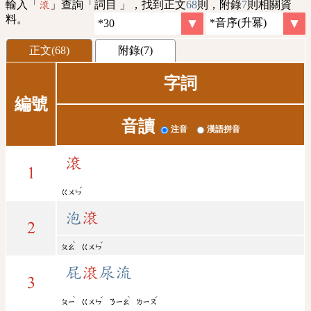
輸入「
」查詢「詞目 」，找到正文
68
則，附錄
7
則相關資
滾
料。
正文(68)
附錄(7)
字詞
編號
音讀
注音
漢語拼音
滾
1
ˇ
ㄍㄨㄣ
泡
滾
2
ˋ
ˇ
ㄆㄠ
ㄍㄨㄣ
屁
滾
尿流
3
ˋ
ˇ
ˋ
ˊ
ㄆㄧ
ㄍㄨㄣ
ㄋㄧㄠ
ㄌㄧㄡ