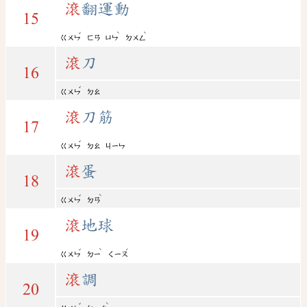
滾
翻運動
15
ˇ
ˋ
ˋ
ㄍㄨㄣ
ㄈㄢ
ㄩㄣ
ㄉㄨㄥ
滾
刀
16
ˇ
ㄍㄨㄣ
ㄉㄠ
滾
刀筋
17
ˇ
ㄍㄨㄣ
ㄉㄠ
ㄐㄧㄣ
滾
蛋
18
ˇ
ˋ
ㄍㄨㄣ
ㄉㄢ
滾
地球
19
ˇ
ˋ
ˊ
ㄍㄨㄣ
ㄉㄧ
ㄑㄧㄡ
滾
調
20
ˇ
ˋ