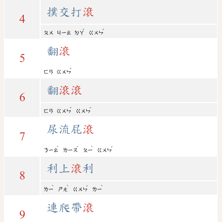
撲交打
滾
4
ˇ
ˇ
ㄆㄨ
ㄐㄧㄠ
ㄉㄚ
ㄍㄨㄣ
翻
滾
5
ˇ
ㄈㄢ
ㄍㄨㄣ
翻
滾
滾
6
ˇ
ˇ
ㄈㄢ
ㄍㄨㄣ
ㄍㄨㄣ
尿流屁
滾
7
ˋ
ˊ
ˋ
ˇ
ㄋㄧㄠ
ㄌㄧㄡ
ㄆㄧ
ㄍㄨㄣ
利上
滾
利
8
ˋ
ˋ
ˇ
ˋ
ㄌㄧ
ㄕㄤ
ㄍㄨㄣ
ㄌㄧ
連爬帶
滾
9