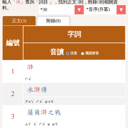
輸入「
」查詢「詞目 」，找到正文
3
則，附錄
0
則相關資
滸
料。
正文(3)
附錄(0)
字詞
編號
音讀
注音
漢語拼音
滸
1
ˇ
ㄏㄨ
水
滸
傳
2
ˇ
ˇ
ˋ
ㄕㄨㄟ
ㄏㄨ
ㄓㄨㄢ
薩爾
滸
之戰
3
ˋ
ˇ
ˇ
ˋ
ㄙㄚ
ㄦ
ㄏㄨ
ㄓ
ㄓㄢ