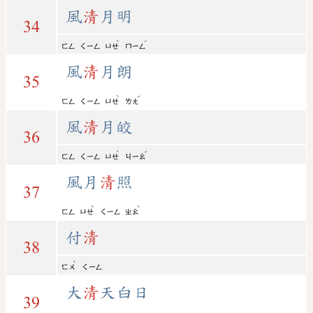
風
清
月明
34
ˋ
ˊ
ㄈㄥ
ㄑㄧㄥ
ㄩㄝ
ㄇㄧㄥ
風
清
月朗
35
ˋ
ˇ
ㄈㄥ
ㄑㄧㄥ
ㄩㄝ
ㄌㄤ
風
清
月皎
36
ˋ
ˇ
ㄈㄥ
ㄑㄧㄥ
ㄩㄝ
ㄐㄧㄠ
風月
清
照
37
ˋ
ˋ
ㄈㄥ
ㄩㄝ
ㄑㄧㄥ
ㄓㄠ
付
清
38
ˋ
ㄈㄨ
ㄑㄧㄥ
大
清
天白日
39