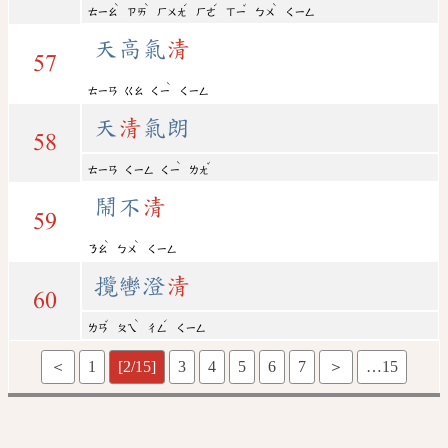
ˋ
ˋ
ˊ
ˊ
ˇ
ˋ
ㄊㄧㄠ
ㄗㄞ
ㄏㄨㄤ
ㄏㄜ
ㄒㄧ
ㄅㄨ
ㄑㄧㄥ
天高氣
清
57
ˋ
ㄊㄧㄢ
ㄍㄠ
ㄑㄧ
ㄑㄧㄥ
天
清
氣朗
58
ˋ
ˇ
ㄊㄧㄢ
ㄑㄧㄥ
ㄑㄧ
ㄌㄤ
鬧不
清
59
ˋ
ˋ
ㄋㄠ
ㄅㄨ
ㄑㄧㄥ
攬轡澄
清
60
ˇ
ˋ
ˊ
ㄌㄢ
ㄆㄟ
ㄔㄥ
ㄑㄧㄥ
＜
1
[2/15]
3
4
5
6
7
＞
…15