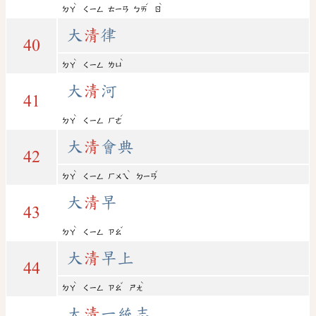
ˋ
ˊ
ˋ
ㄉㄚ
ㄑㄧㄥ
ㄊㄧㄢ
ㄅㄞ
ㄖ
大
清
律
40
ˋ
ˋ
ㄉㄚ
ㄑㄧㄥ
ㄌㄩ
大
清
河
41
ˋ
ˊ
ㄉㄚ
ㄑㄧㄥ
ㄏㄜ
大
清
會典
42
ˋ
ˋ
ˇ
ㄉㄚ
ㄑㄧㄥ
ㄏㄨㄟ
ㄉㄧㄢ
大
清
早
43
ˋ
ˇ
ㄉㄚ
ㄑㄧㄥ
ㄗㄠ
大
清
早上
44
ˋ
ˇ
ˋ
ㄉㄚ
ㄑㄧㄥ
ㄗㄠ
ㄕㄤ
大
清
一統志