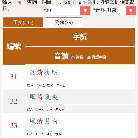
輸入「
」查詢「詞目 」，找到正文
446
則，附錄
99
則相關資
清
料。
正文(446)
附錄(99)
字詞
編號
音讀
注音
漢語拼音
反
清
復明
31
ˇ
ˋ
ˊ
ㄈㄢ
ㄑㄧㄥ
ㄈㄨ
ㄇㄧㄥ
風
清
氣爽
32
ˋ
ˇ
ㄈㄥ
ㄑㄧㄥ
ㄑㄧ
ㄕㄨㄤ
風
清
月白
33
ˋ
ˊ
ㄈㄥ
ㄑㄧㄥ
ㄩㄝ
ㄅㄞ