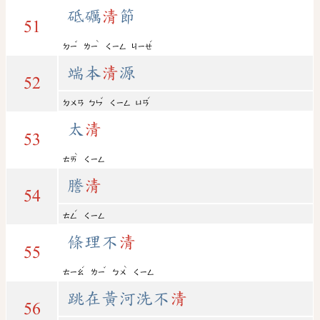
砥礪
清
節
51
ˇ
ˋ
ˊ
ㄉㄧ
ㄌㄧ
ㄑㄧㄥ
ㄐㄧㄝ
端本
清
源
52
ˇ
ˊ
ㄉㄨㄢ
ㄅㄣ
ㄑㄧㄥ
ㄩㄢ
太
清
53
ˋ
ㄊㄞ
ㄑㄧㄥ
謄
清
54
ˊ
ㄊㄥ
ㄑㄧㄥ
條理不
清
55
ˊ
ˇ
ˋ
ㄊㄧㄠ
ㄌㄧ
ㄅㄨ
ㄑㄧㄥ
跳在黃河洗不
清
56