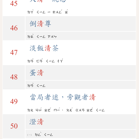
45
ˋ
ˇ
ˋ
ㄉㄚ
ㄑㄧㄥ
ㄧ
ㄊㄨㄥ
ㄓ
倒
清
尊
46
ˋ
ㄉㄠ
ㄑㄧㄥ
ㄗㄨㄣ
淡飯
清
茶
47
ˋ
ˋ
ˊ
ㄉㄢ
ㄈㄢ
ㄑㄧㄥ
ㄔㄚ
蛋
清
48
ˋ
ㄉㄢ
ㄑㄧㄥ
當局者迷，旁觀者
清
49
ˊ
ˇ
ˊ
ˊ
ˇ
，
ㄉㄤ
ㄐㄩ
ㄓㄜ
ㄇㄧ
ㄆㄤ
ㄍㄨㄢ
ㄓㄜ
ㄑㄧㄥ
澄
清
50
ˋ
ㄉㄥ
ㄑㄧㄥ