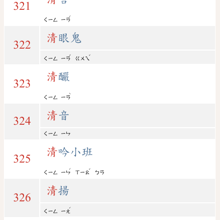
321
ˊ
ㄑㄧㄥ
ㄧㄢ
清
眼鬼
322
ˇ
ˇ
ㄑㄧㄥ
ㄧㄢ
ㄍㄨㄟ
清
釅
323
ˋ
ㄑㄧㄥ
ㄧㄢ
清
音
324
ㄑㄧㄥ
ㄧㄣ
清
吟小班
325
ˊ
ˇ
ㄑㄧㄥ
ㄧㄣ
ㄒㄧㄠ
ㄅㄢ
清
揚
326
ˊ
ㄑㄧㄥ
ㄧㄤ