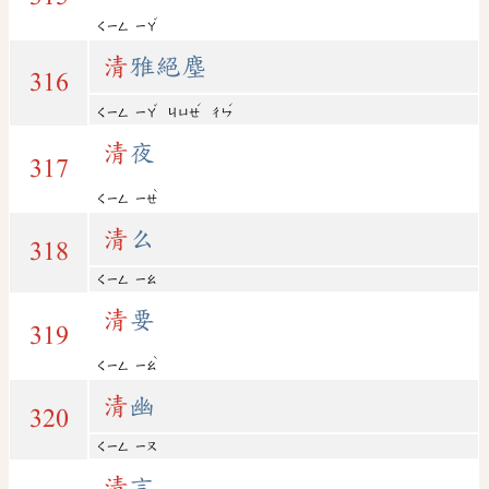
ˇ
ㄑㄧㄥ
ㄧㄚ
清
雅絕塵
316
ˇ
ˊ
ˊ
ㄑㄧㄥ
ㄧㄚ
ㄐㄩㄝ
ㄔㄣ
清
夜
317
ˋ
ㄑㄧㄥ
ㄧㄝ
清
么
318
ㄑㄧㄥ
ㄧㄠ
清
要
319
ˋ
ㄑㄧㄥ
ㄧㄠ
清
幽
320
ㄑㄧㄥ
ㄧㄡ
清
言