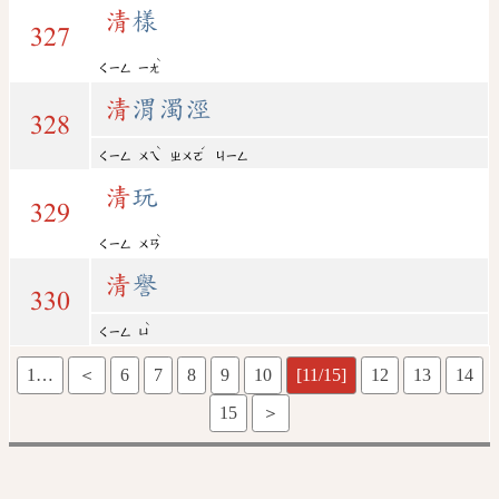
清
樣
327
ˋ
ㄑㄧㄥ
ㄧㄤ
清
渭濁涇
328
ˋ
ˊ
ㄑㄧㄥ
ㄨㄟ
ㄓㄨㄛ
ㄐㄧㄥ
清
玩
329
ˋ
ㄑㄧㄥ
ㄨㄢ
清
譽
330
ˋ
ㄑㄧㄥ
ㄩ
1…
＜
6
7
8
9
10
[11/15]
12
13
14
15
＞