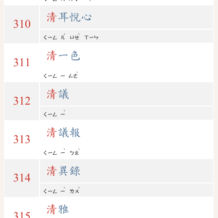
清
耳悅心
310
ˇ
ˋ
ㄑㄧㄥ
ㄦ
ㄩㄝ
ㄒㄧㄣ
清
一色
311
ˋ
ㄑㄧㄥ
ㄧ
ㄙㄜ
清
議
312
ˋ
ㄑㄧㄥ
ㄧ
清
議報
313
ˋ
ˋ
ㄑㄧㄥ
ㄧ
ㄅㄠ
清
異錄
314
ˋ
ˋ
ㄑㄧㄥ
ㄧ
ㄌㄨ
清
雅
315