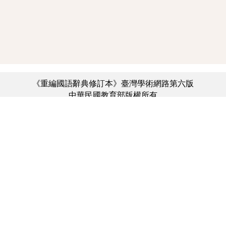
《重編國語辭典修訂本》臺灣學術網路第六版
中華民國教育部版權所有
:::
個資法及隱私聲明
|
辭典公眾授權網
|
意見交流
|
網網相連
三峽總院區地址：新北市三峽區三樹路2號、
︿
臺北院區地址：臺北市大安區和平東路一段179號、
臺中院區地址：臺中市豐原區師範街67號
電話總機：(02)7740-7890、
傳真：(02)7740-7064、
TANet VoIP：9009-7890
線上人數: 1335
累積總人次: 731,323,544