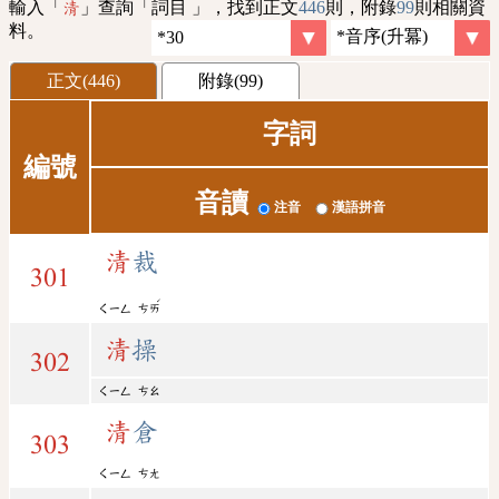
輸入「
」查詢「詞目 」，找到正文
446
則，附錄
99
則相關資
清
料。
正文(446)
附錄(99)
字詞
編號
音讀
注音
漢語拼音
清
裁
301
ˊ
ㄑㄧㄥ
ㄘㄞ
清
操
302
ㄑㄧㄥ
ㄘㄠ
清
倉
303
ㄑㄧㄥ
ㄘㄤ