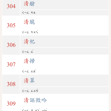
清
艙
304
ㄑㄧㄥ
ㄘㄤ
清
脆
305
ˋ
ㄑㄧㄥ
ㄘㄨㄟ
清
祀
306
ˋ
ㄑㄧㄥ
ㄙ
清
掃
307
ˇ
ㄑㄧㄥ
ㄙㄠ
清
算
308
ˋ
ㄑㄧㄥ
ㄙㄨㄢ
清
謳微吟
309
ˊ
ˊ
ㄑㄧㄥ
ㄡ
ㄨㄟ
ㄧㄣ