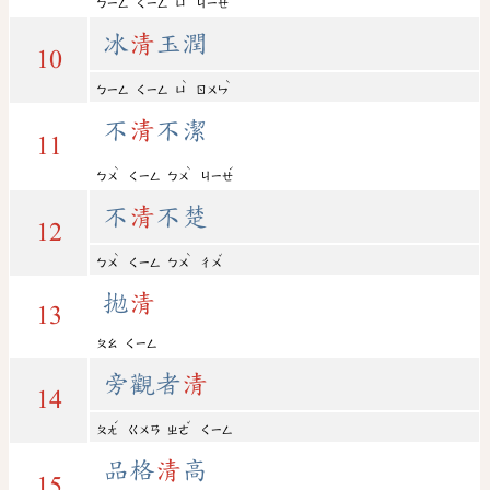
ㄅㄧㄥ
ㄑㄧㄥ
ㄩ
ㄐㄧㄝ
冰
清
玉潤
10
ˋ
ˋ
ㄅㄧㄥ
ㄑㄧㄥ
ㄩ
ㄖㄨㄣ
不
清
不潔
11
ˋ
ˋ
ˊ
ㄅㄨ
ㄑㄧㄥ
ㄅㄨ
ㄐㄧㄝ
不
清
不楚
12
ˋ
ˋ
ˇ
ㄅㄨ
ㄑㄧㄥ
ㄅㄨ
ㄔㄨ
拋
清
13
ㄆㄠ
ㄑㄧㄥ
旁觀者
清
14
ˊ
ˇ
ㄆㄤ
ㄍㄨㄢ
ㄓㄜ
ㄑㄧㄥ
品格
清
高
15