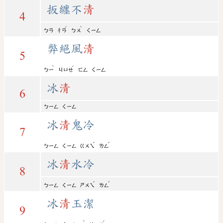
扳纏不
清
4
ˊ
ˋ
ㄅㄢ
ㄔㄢ
ㄅㄨ
ㄑㄧㄥ
弊絕風
清
5
ˋ
ˊ
ㄅㄧ
ㄐㄩㄝ
ㄈㄥ
ㄑㄧㄥ
冰
清
6
ㄅㄧㄥ
ㄑㄧㄥ
冰
清
鬼冷
7
ˇ
ˇ
ㄅㄧㄥ
ㄑㄧㄥ
ㄍㄨㄟ
ㄌㄥ
冰
清
水冷
8
ˇ
ˇ
ㄅㄧㄥ
ㄑㄧㄥ
ㄕㄨㄟ
ㄌㄥ
冰
清
玉潔
9
ˋ
ˊ