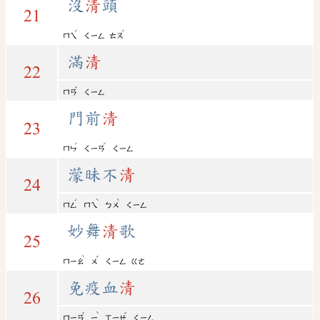
沒
清
頭
21
ˊ
ˊ
ㄇㄟ
ㄑㄧㄥ
ㄊㄡ
滿
清
22
ˇ
ㄇㄢ
ㄑㄧㄥ
門前
清
23
ˊ
ˊ
ㄇㄣ
ㄑㄧㄢ
ㄑㄧㄥ
濛昧不
清
24
ˊ
ˋ
ˋ
ㄇㄥ
ㄇㄟ
ㄅㄨ
ㄑㄧㄥ
妙舞
清
歌
25
ˋ
ˇ
ㄇㄧㄠ
ㄨ
ㄑㄧㄥ
ㄍㄜ
免疫血
清
26
ˇ
ˋ
ˇ
ㄇㄧㄢ
ㄧ
ㄒㄧㄝ
ㄑㄧㄥ