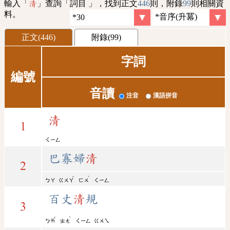
輸入「
」查詢「詞目 」，找到正文
446
則，附錄
99
則相關資
清
料。
正文(446)
附錄(99)
字詞
編號
音讀
注音
漢語拼音
清
1
ㄑㄧㄥ
巴寡婦
清
2
ˇ
ˋ
ㄅㄚ
ㄍㄨㄚ
ㄈㄨ
ㄑㄧㄥ
百丈
清
規
3
ˇ
ˋ
ㄅㄞ
ㄓㄤ
ㄑㄧㄥ
ㄍㄨㄟ