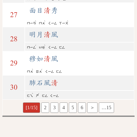
面目
清
秀
27
ˋ
ˋ
ˋ
ㄇㄧㄢ
ㄇㄨ
ㄑㄧㄥ
ㄒㄧㄡ
明月
清
風
28
ˊ
ˋ
ㄇㄧㄥ
ㄩㄝ
ㄑㄧㄥ
ㄈㄥ
穆如
清
風
29
ˋ
ˊ
ㄇㄨ
ㄖㄨ
ㄑㄧㄥ
ㄈㄥ
肺石風
清
30
ˋ
ˊ
ㄈㄟ
ㄕ
ㄈㄥ
ㄑㄧㄥ
[1/15]
2
3
4
5
6
＞
…15