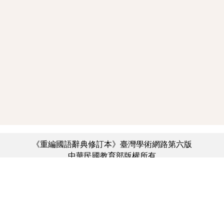
《重編國語辭典修訂本》臺灣學術網路第六版
中華民國教育部版權所有
:::
個資法及隱私聲明
|
辭典公眾授權網
|
意見交流
|
網網相連