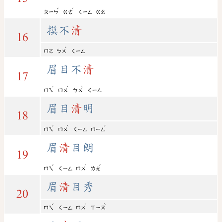
ˇ
ˊ
ㄆㄧㄣ
ㄍㄜ
ㄑㄧㄥ
ㄍㄠ
摸不
清
16
ˋ
ㄇㄛ
ㄅㄨ
ㄑㄧㄥ
眉目不
清
17
ˊ
ˋ
ˋ
ㄇㄟ
ㄇㄨ
ㄅㄨ
ㄑㄧㄥ
眉目
清
明
18
ˊ
ˋ
ˊ
ㄇㄟ
ㄇㄨ
ㄑㄧㄥ
ㄇㄧㄥ
眉
清
目朗
19
ˊ
ˋ
ˇ
ㄇㄟ
ㄑㄧㄥ
ㄇㄨ
ㄌㄤ
眉
清
目秀
20
ˊ
ˋ
ˋ
ㄇㄟ
ㄑㄧㄥ
ㄇㄨ
ㄒㄧㄡ