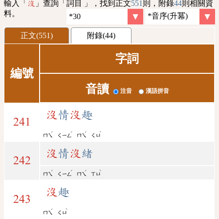
輸入「
」查詢「詞目 」，找到正文
551
則，附錄
44
則相關資
沒
料。
正文(551)
附錄(44)
字詞
編號
音讀
注音
漢語拼音
沒
情
沒
趣
241
ˊ
ˊ
ˊ
ˋ
ㄇㄟ
ㄑㄧㄥ
ㄇㄟ
ㄑㄩ
沒
情
沒
緒
242
ˊ
ˊ
ˊ
ˋ
ㄇㄟ
ㄑㄧㄥ
ㄇㄟ
ㄒㄩ
沒
趣
243
ˊ
ˋ
ㄇㄟ
ㄑㄩ