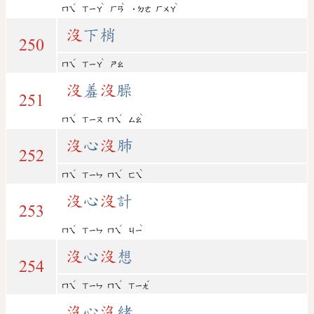
ˊ
ˋ
ˋ
ˋ
ㄇㄟ
ㄒㄧㄚ
ㄏㄢ
˙ㄉㄜ
ㄏㄨㄚ
沒
下梢
250
ˊ
ˋ
ㄇㄟ
ㄒㄧㄚ
ㄕㄠ
沒
羞
沒
臊
251
ˊ
ˊ
ˋ
ㄇㄟ
ㄒㄧㄡ
ㄇㄟ
ㄙㄠ
沒
心
沒
肺
252
ˊ
ˊ
ˋ
ㄇㄟ
ㄒㄧㄣ
ㄇㄟ
ㄈㄟ
沒
心
沒
計
253
ˊ
ˊ
ˋ
ㄇㄟ
ㄒㄧㄣ
ㄇㄟ
ㄐㄧ
沒
心
沒
想
254
ˊ
ˊ
ˇ
ㄇㄟ
ㄒㄧㄣ
ㄇㄟ
ㄒㄧㄤ
沒
心
沒
緒