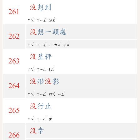
沒
想到
261
ˊ
ˇ
ˋ
ㄇㄟ
ㄒㄧㄤ
ㄉㄠ
沒
想一頭處
262
ˊ
ˇ
ˊ
ˋ
ㄇㄟ
ㄒㄧㄤ
ㄧ
ㄊㄡ
ㄔㄨ
沒
星秤
263
ˊ
ˋ
ㄇㄟ
ㄒㄧㄥ
ㄔㄥ
沒
形
沒
影
264
ˊ
ˊ
ˊ
ˇ
ㄇㄟ
ㄒㄧㄥ
ㄇㄟ
ㄧㄥ
沒
行止
265
ˊ
ˊ
ˇ
ㄇㄟ
ㄒㄧㄥ
ㄓ
沒
幸
266