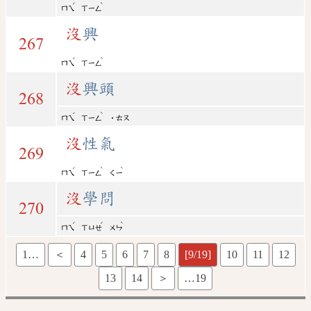
ˊ
ˋ
ㄇㄟ
ㄒㄧㄥ
沒
興
267
ˊ
ˋ
ㄇㄟ
ㄒㄧㄥ
沒
興頭
268
ˊ
ˋ
ㄇㄟ
ㄒㄧㄥ
˙ㄊㄡ
沒
性氣
269
ˊ
ˋ
ˋ
ㄇㄟ
ㄒㄧㄥ
ㄑㄧ
沒
學問
270
ˊ
ˊ
ˋ
ㄇㄟ
ㄒㄩㄝ
ㄨㄣ
1…
＜
4
5
6
7
8
[9/19]
10
11
12
13
14
＞
…19