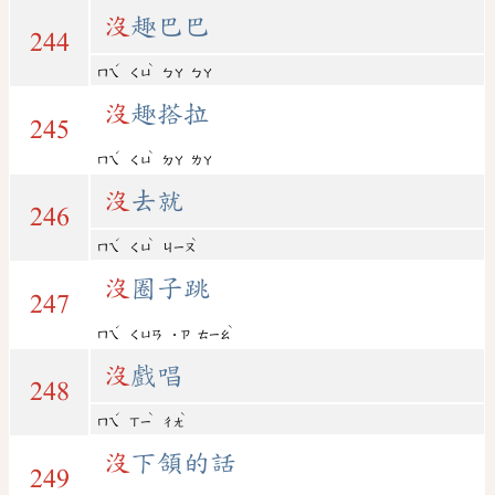
沒
趣巴巴
244
ˊ
ˋ
ㄇㄟ
ㄑㄩ
ㄅㄚ
ㄅㄚ
沒
趣搭拉
245
ˊ
ˋ
ㄇㄟ
ㄑㄩ
ㄉㄚ
ㄌㄚ
沒
去就
246
ˊ
ˋ
ˋ
ㄇㄟ
ㄑㄩ
ㄐㄧㄡ
沒
圈子跳
247
ˊ
ˋ
ㄇㄟ
ㄑㄩㄢ
˙ㄗ
ㄊㄧㄠ
沒
戲唱
248
ˊ
ˋ
ˋ
ㄇㄟ
ㄒㄧ
ㄔㄤ
沒
下頷的話
249