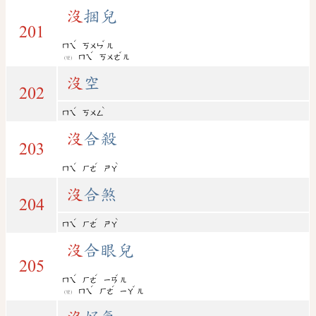
沒
捆兒
201
ˊ
ˇ
ㄇㄟ
ㄎㄨㄣ
ㄦ
ˊ
ˇ
ㄇㄟ
ㄎㄨㄜ
ㄦ
(變)
沒
空
202
ˊ
ˋ
ㄇㄟ
ㄎㄨㄥ
沒
合殺
203
ˊ
ˊ
ˋ
ㄇㄟ
ㄏㄜ
ㄕㄚ
沒
合煞
204
ˊ
ˊ
ˋ
ㄇㄟ
ㄏㄜ
ㄕㄚ
沒
合眼兒
205
ˊ
ˊ
ˇ
ㄇㄟ
ㄏㄜ
ㄧㄢ
ㄦ
ˊ
ˊ
ˇ
ㄇㄟ
ㄏㄜ
ㄧㄚ
ㄦ
(變)