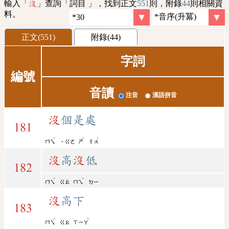
輸入「
」查詢「詞目 」，找到正文
551
則，附錄
44
則相關資
沒
料。
正文(551)
附錄(44)
字詞
編號
音讀
注音
漢語拼音
沒
個是處
181
ˊ
ˋ
ˋ
ㄇㄟ
˙ㄍㄜ
ㄕ
ㄔㄨ
沒
高
沒
低
182
ˊ
ˊ
ㄇㄟ
ㄍㄠ
ㄇㄟ
ㄉㄧ
沒
高下
183
ˊ
ˋ
ㄇㄟ
ㄍㄠ
ㄒㄧㄚ