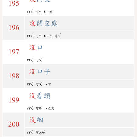
195
ˊ
ㄇㄟ
ㄎㄞ
ㄐㄧㄠ
沒
開交處
196
ˊ
ˋ
ㄇㄟ
ㄎㄞ
ㄐㄧㄠ
ㄔㄨ
沒
口
197
ˊ
ˇ
ㄇㄟ
ㄎㄡ
沒
口子
198
ˊ
ˇ
ㄇㄟ
ㄎㄡ
˙ㄗ
沒
看頭
199
ˊ
ˋ
ㄇㄟ
ㄎㄢ
˙ㄊㄡ
沒
綑
200
ˊ
ˇ
ㄇㄟ
ㄎㄨㄣ