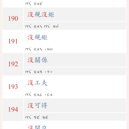
ˊ
ˋ
ㄇㄟ
ㄍㄨㄛ
沒
規
沒
矩
190
ˊ
ˊ
ˇ
ㄇㄟ
ㄍㄨㄟ
ㄇㄟ
ㄐㄩ
沒
規矩
191
ˊ
ㄇㄟ
ㄍㄨㄟ
˙ㄐㄩ
沒
關係
192
ˊ
ㄇㄟ
ㄍㄨㄢ
˙ㄒㄧ
沒
工夫
193
ˊ
ㄇㄟ
ㄍㄨㄥ
˙ㄈㄨ
沒
可得
194
ˊ
ˇ
ˊ
ㄇㄟ
ㄎㄜ
ㄉㄜ
沒
開交