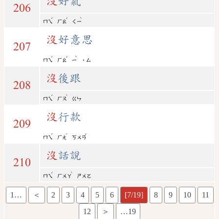
沒
好氣
206
ˊ
ˇ
ˋ
ㄇㄟ
ㄏㄠ
ㄑㄧ
沒
好意思
207
ˊ
ˇ
ˋ
ㄇㄟ
ㄏㄠ
ㄧ
˙ㄙ
沒
後跟
208
ˊ
ˋ
ㄇㄟ
ㄏㄡ
ㄍㄣ
沒
行款
209
ˊ
ˊ
ˇ
ㄇㄟ
ㄏㄤ
ㄎㄨㄢ
沒
話說
210
ˊ
ˋ
ㄇㄟ
ㄏㄨㄚ
ㄕㄨㄛ
1…
＜
2
3
4
5
6
[7/19]
8
9
10
11
12
＞
…19