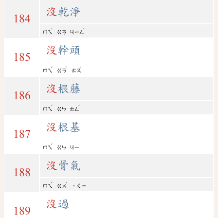
沒
乾淨
184
ˊ
ˋ
ㄇㄟ
ㄍㄢ
ㄐㄧㄥ
沒
幹頭
185
ˊ
ˋ
ˊ
ㄇㄟ
ㄍㄢ
ㄊㄡ
沒
根藤
186
ˊ
ˊ
ㄇㄟ
ㄍㄣ
ㄊㄥ
沒
根基
187
ˊ
ㄇㄟ
ㄍㄣ
ㄐㄧ
沒
骨氣
188
ˊ
ˇ
ㄇㄟ
ㄍㄨ
˙ㄑㄧ
沒
過
189