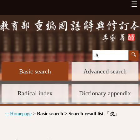
☰
Basic search
Advanced search
Radical index
Dictionary appendix
:::
Homepage
>
Basic search > Search result list
「
」
沒