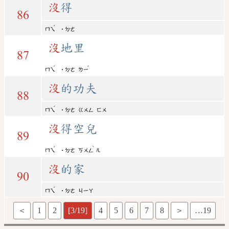
沒
得
86
ˊ
ㄇㄟ
˙ㄉㄜ
沒
地里
87
ˊ
ˇ
ㄇㄟ
˙ㄉㄜ
ㄌㄧ
沒
的功夫
88
ˊ
ㄇㄟ
˙ㄉㄜ
ㄍㄨㄥ
ㄈㄨ
沒
得空兒
89
ˊ
ˋ
ㄇㄟ
˙ㄉㄜ
ㄎㄨㄥ
ㄦ
沒
的家
90
ˊ
ㄇㄟ
˙ㄉㄜ
ㄐㄧㄚ
＜
1
2
[3/19]
4
5
6
7
8
＞
…19