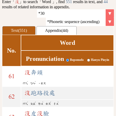
Enter「
」to search「Word 」, find
551
results in text, and
44
沒
results of related information in appendix.
Text(551)
Appendix(44)
Word
No.
Pronunciation
Bopomofo
Hanyu Pinyin
沒
奔頭
61
ˊ
ˋ
ㄇㄟ
ㄅㄣ
˙ㄊㄡ
沒
跑路投處
62
ˊ
ˇ
ˋ
ˊ
ˋ
ㄇㄟ
ㄆㄠ
ㄌㄨ
ㄊㄡ
ㄔㄨ
沒
皮
沒
臉