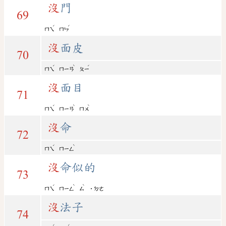
沒
門
69
ˊ
ˊ
ㄇㄟ
ㄇㄣ
沒
面皮
70
ˊ
ˋ
ˊ
ㄇㄟ
ㄇㄧㄢ
ㄆㄧ
沒
面目
71
ˊ
ˋ
ˋ
ㄇㄟ
ㄇㄧㄢ
ㄇㄨ
沒
命
72
ˊ
ˋ
ㄇㄟ
ㄇㄧㄥ
沒
命似的
73
ˊ
ˋ
ˋ
ㄇㄟ
ㄇㄧㄥ
ㄙ
˙ㄉㄜ
沒
法子
74
ˊ
ˊ