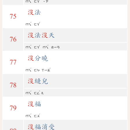
ㄇㄟ
ㄈㄚ
˙ㄗ
沒
法
75
ˊ
ˇ
ㄇㄟ
ㄈㄚ
沒
法
沒
天
76
ˊ
ˇ
ˊ
ㄇㄟ
ㄈㄚ
ㄇㄟ
ㄊㄧㄢ
沒
分曉
77
ˊ
ˇ
ㄇㄟ
ㄈㄣ
ㄒㄧㄠ
沒
縫兒
78
ˊ
ˋ
ㄇㄟ
ㄈㄥ
ㄦ
沒
福
79
ˊ
ˊ
ㄇㄟ
ㄈㄨ
沒
福消受