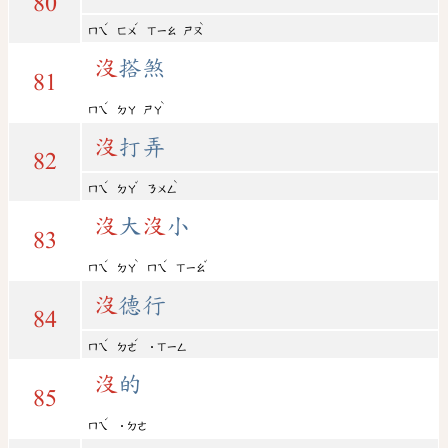
80
ˊ
ˊ
ˋ
ㄇㄟ
ㄈㄨ
ㄒㄧㄠ
ㄕㄡ
沒
搭煞
81
ˊ
ˋ
ㄇㄟ
ㄉㄚ
ㄕㄚ
沒
打弄
82
ˊ
ˇ
ˋ
ㄇㄟ
ㄉㄚ
ㄋㄨㄥ
沒
大
沒
小
83
ˊ
ˋ
ˊ
ˇ
ㄇㄟ
ㄉㄚ
ㄇㄟ
ㄒㄧㄠ
沒
德行
84
ˊ
ˊ
ㄇㄟ
ㄉㄜ
˙ㄒㄧㄥ
沒
的
85
ˊ
ㄇㄟ
˙ㄉㄜ