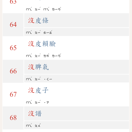
63
ˊ
ˊ
ˊ
ˇ
ㄇㄟ
ㄆㄧ
ㄇㄟ
ㄌㄧㄢ
沒
皮條
64
ˊ
ˊ
ˊ
ㄇㄟ
ㄆㄧ
ㄊㄧㄠ
沒
皮賴臉
65
ˊ
ˊ
ˋ
ˇ
ㄇㄟ
ㄆㄧ
ㄌㄞ
ㄌㄧㄢ
沒
脾氣
66
ˊ
ˊ
ㄇㄟ
ㄆㄧ
˙ㄑㄧ
沒
皮子
67
ˊ
ˊ
ㄇㄟ
ㄆㄧ
˙ㄗ
沒
譜
68
ˊ
ˇ
ㄇㄟ
ㄆㄨ