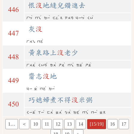
恨
沒
地縫兒鑽進去
446
ˋ
ˊ
ˋ
ˋ
ˋ
ˋ
ㄏㄣ
ㄇㄟ
ㄉㄧ
ㄈㄥ
ㄦ
ㄗㄨㄢ
ㄐㄧㄣ
ㄑㄩ
灰
沒
447
ˋ
ㄏㄨㄟ
ㄇㄛ
黃泉路上
沒
老少
448
ˊ
ˊ
ˋ
ˋ
ˊ
ˇ
ˋ
ㄏㄨㄤ
ㄑㄩㄢ
ㄌㄨ
ㄕㄤ
ㄇㄟ
ㄌㄠ
ㄕㄠ
齎志
沒
地
449
ˋ
ˋ
ˋ
ㄐㄧ
ㄓ
ㄇㄛ
ㄉㄧ
巧媳婦煮不得
沒
米粥
450
ˇ
ˊ
ˋ
ˇ
ˋ
ˊ
ˊ
ˇ
ㄑㄧㄠ
ㄒㄧ
ㄈㄨ
ㄓㄨ
ㄅㄨ
ㄉㄜ
ㄇㄟ
ㄇㄧ
ㄓㄡ
1…
＜
10
11
12
13
14
[15/19]
16
17