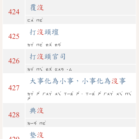
覆
沒
424
ˋ
ˋ
ㄈㄨ
ㄇㄛ
打
沒
頭壇
425
ˇ
ˋ
ˊ
ˊ
ㄉㄚ
ㄇㄛ
ㄊㄡ
ㄊㄢ
打
沒
頭官司
426
ˇ
ˊ
ˊ
ㄉㄚ
ㄇㄟ
ㄊㄡ
ㄍㄨㄢ
˙ㄙ
大事化為小事，小事化為
沒
事
427
ˋ
ˋ
ˋ
ˊ
ˇ
ˋ
ˇ
ˋ
ˋ
ˊ
ˊ
，
ㄉㄚ
ㄕ
ㄏㄨㄚ
ㄨㄟ
ㄒㄧㄠ
ㄕ
ㄒㄧㄠ
ㄕ
ㄏㄨㄚ
ㄨㄟ
ㄇㄟ
ˋ
ㄕ
典
沒
428
ˇ
ˋ
ㄉㄧㄢ
ㄇㄛ
墊
沒