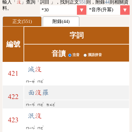
輸入「
」查詢「詞目 」，找到正文
551
則，附錄
44
則相關資
沒
料。
正文(551)
附錄(44)
字詞
編號
音讀
注音
漢語拼音
滅
沒
421
ˋ
ˋ
ㄇㄧㄝ
ㄇㄛ
面
沒
羅
422
ˋ
ˋ
ˊ
ㄇㄧㄢ
ㄇㄛ
ㄌㄨㄛ
泯
沒
423
ˇ
ˋ
ㄇㄧㄣ
ㄇㄛ