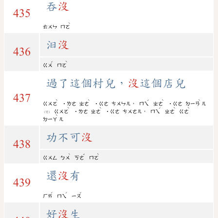
吞
沒
435
ˋ
ㄊㄨㄣ
ㄇㄛ
汩
沒
436
ˇ
ˋ
ㄍㄨ
ㄇㄛ
過了這個村兒，
沒
這個店兒
437
ˋ
ˋ
ˊ
ˋ
ˋ
，
ㄍㄨㄛ
˙ㄌㄜ
ㄓㄜ
˙ㄍㄜ
ㄘㄨㄣㄦ
ㄇㄟ
ㄓㄜ
˙ㄍㄜ
ㄉㄧㄢ
ㄦ
ˋ
ˋ
ˊ
ˋ
ˋ
，
ㄍㄨㄛ
˙ㄌㄜ
ㄓㄜ
˙ㄍㄜ
ㄘㄨㄜㄦ
ㄇㄟ
ㄓㄜ
ㄍㄜ
(變)
ˋ
ㄉㄧㄚ
ㄦ
功不可
沒
438
ˋ
ˇ
ˋ
ㄍㄨㄥ
ㄅㄨ
ㄎㄜ
ㄇㄛ
還
沒
有
439
ˊ
ˊ
ˇ
ㄏㄞ
ㄇㄟ
ㄧㄡ
好
沒
生