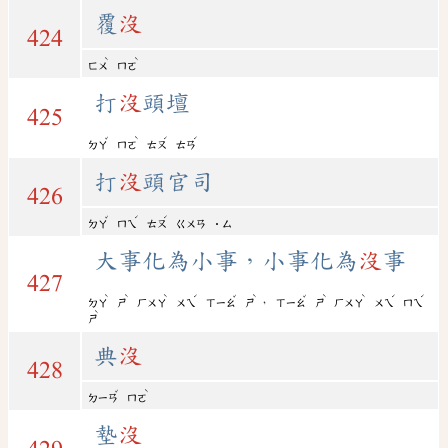
覆
沒
424
ˋ
ˋ
ㄈㄨ
ㄇㄛ
打
沒
頭壇
425
ˇ
ˋ
ˊ
ˊ
ㄉㄚ
ㄇㄛ
ㄊㄡ
ㄊㄢ
打
沒
頭官司
426
ˇ
ˊ
ˊ
ㄉㄚ
ㄇㄟ
ㄊㄡ
ㄍㄨㄢ
˙ㄙ
大事化為小事，小事化為
沒
事
427
ˋ
ˋ
ˋ
ˊ
ˇ
ˋ
ˇ
ˋ
ˋ
ˊ
ˊ
，
ㄉㄚ
ㄕ
ㄏㄨㄚ
ㄨㄟ
ㄒㄧㄠ
ㄕ
ㄒㄧㄠ
ㄕ
ㄏㄨㄚ
ㄨㄟ
ㄇㄟ
ˋ
ㄕ
典
沒
428
ˇ
ˋ
ㄉㄧㄢ
ㄇㄛ
墊
沒