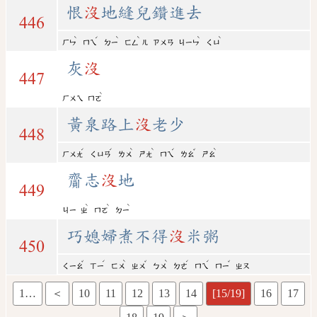
恨
沒
地縫兒鑽進去
446
ˋ
ˊ
ˋ
ˋ
ˋ
ˋ
ㄏㄣ
ㄇㄟ
ㄉㄧ
ㄈㄥ
ㄦ
ㄗㄨㄢ
ㄐㄧㄣ
ㄑㄩ
灰
沒
447
ˋ
ㄏㄨㄟ
ㄇㄛ
黃泉路上
沒
老少
448
ˊ
ˊ
ˋ
ˋ
ˊ
ˇ
ˋ
ㄏㄨㄤ
ㄑㄩㄢ
ㄌㄨ
ㄕㄤ
ㄇㄟ
ㄌㄠ
ㄕㄠ
齎志
沒
地
449
ˋ
ˋ
ˋ
ㄐㄧ
ㄓ
ㄇㄛ
ㄉㄧ
巧媳婦煮不得
沒
米粥
450
ˇ
ˊ
ˋ
ˇ
ˋ
ˊ
ˊ
ˇ
ㄑㄧㄠ
ㄒㄧ
ㄈㄨ
ㄓㄨ
ㄅㄨ
ㄉㄜ
ㄇㄟ
ㄇㄧ
ㄓㄡ
1…
＜
10
11
12
13
14
[15/19]
16
17