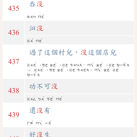
吞
沒
435
ˋ
ㄊㄨㄣ
ㄇㄛ
汩
沒
436
ˇ
ˋ
ㄍㄨ
ㄇㄛ
過了這個村兒，
沒
這個店兒
437
ˋ
ˋ
ˊ
ˋ
ˋ
，
ㄍㄨㄛ
˙ㄌㄜ
ㄓㄜ
˙ㄍㄜ
ㄘㄨㄣㄦ
ㄇㄟ
ㄓㄜ
˙ㄍㄜ
ㄉㄧㄢ
ㄦ
ˋ
ˋ
ˊ
ˋ
ˋ
，
ㄍㄨㄛ
˙ㄌㄜ
ㄓㄜ
˙ㄍㄜ
ㄘㄨㄜㄦ
ㄇㄟ
ㄓㄜ
ㄍㄜ
(變)
ˋ
ㄉㄧㄚ
ㄦ
功不可
沒
438
ˋ
ˇ
ˋ
ㄍㄨㄥ
ㄅㄨ
ㄎㄜ
ㄇㄛ
還
沒
有
439
ˊ
ˊ
ˇ
ㄏㄞ
ㄇㄟ
ㄧㄡ
好
沒
生