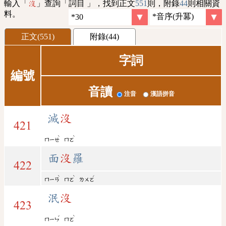
輸入「
」查詢「詞目 」，找到正文
551
則，附錄
44
則相關資
沒
料。
正文(551)
附錄(44)
字詞
編號
音讀
注音
漢語拼音
滅
沒
421
ˋ
ˋ
ㄇㄧㄝ
ㄇㄛ
面
沒
羅
422
ˋ
ˋ
ˊ
ㄇㄧㄢ
ㄇㄛ
ㄌㄨㄛ
泯
沒
423
ˇ
ˋ
ㄇㄧㄣ
ㄇㄛ