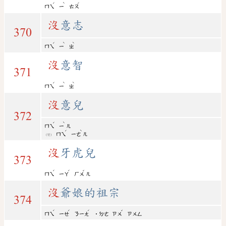
ˊ
ˋ
ˊ
ㄇㄟ
ㄧ
ㄊㄡ
沒
意志
370
ˊ
ˋ
ˋ
ㄇㄟ
ㄧ
ㄓ
沒
意智
371
ˊ
ˋ
ˋ
ㄇㄟ
ㄧ
ㄓ
沒
意兒
372
ˊ
ˋ
ㄇㄟ
ㄧ
ㄦ
ˊ
ˋ
ㄇㄟ
ㄧㄜ
ㄦ
(變)
沒
牙虎兒
373
ˊ
ˊ
ˇ
ㄇㄟ
ㄧㄚ
ㄏㄨ
ㄦ
沒
爺娘的祖宗
374
ˊ
ˊ
ˊ
ˇ
ㄇㄟ
ㄧㄝ
ㄋㄧㄤ
˙ㄉㄜ
ㄗㄨ
ㄗㄨㄥ