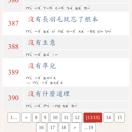
386
ˊ
ˇ
ˊ
ˊ
ˇ
ˋ
ˊ
ㄇㄟ
ㄧㄡ
ㄒㄧㄢ
ㄑㄧㄢ
ㄅㄨ
ㄓㄠ
ㄌㄧ
沒
有長羽毛就忘了根本
387
ˊ
ˇ
ˇ
ˇ
ˊ
ˋ
ˋ
ˇ
ㄇㄟ
ㄧㄡ
ㄓㄤ
ㄩ
ㄇㄠ
ㄐㄧㄡ
ㄨㄤ
˙ㄌㄜ
ㄍㄣ
ㄅㄣ
沒
有主意
388
ˊ
ˇ
ˇ
ㄇㄟ
ㄧㄡ
ㄓㄨ
˙ㄧ
沒
有準兒
389
ˊ
ˇ
ˇ
ㄇㄟ
ㄧㄡ
ㄓㄨㄣ
ㄦ
ˊ
ˇ
ˇ
ㄇㄟ
ㄧㄡ
ㄓㄨㄜ
ㄦ
(變)
沒
有什麼道理
390
ˊ
ˇ
ˊ
ˋ
ˇ
ㄇㄟ
ㄧㄡ
ㄕㄣ
˙ㄇㄜ
ㄉㄠ
ㄌㄧ
1…
＜
8
9
10
11
12
[13/19]
14
15
16
17
18
＞
…19