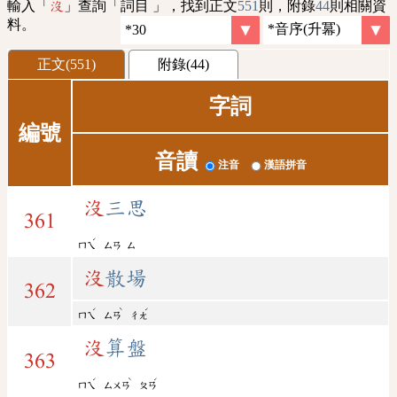
輸入「
」查詢「詞目 」，找到正文
551
則，附錄
44
則相關資
沒
料。
正文(551)
附錄(44)
字詞
編號
音讀
注音
漢語拼音
沒
三思
361
ˊ
ㄇㄟ
ㄙㄢ
ㄙ
沒
散場
362
ˊ
ˋ
ˊ
ㄇㄟ
ㄙㄢ
ㄔㄤ
沒
算盤
363
ˊ
ˋ
ˊ
ㄇㄟ
ㄙㄨㄢ
ㄆㄢ