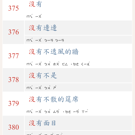
沒
有
375
ˊ
ˇ
ㄇㄟ
ㄧㄡ
沒
有邊邊
376
ˊ
ˇ
ㄇㄟ
ㄧㄡ
ㄅㄧㄢ
ㄅㄧㄢ
沒
有不透風的牆
377
ˊ
ˇ
ˋ
ˋ
ˊ
ㄇㄟ
ㄧㄡ
ㄅㄨ
ㄊㄡ
ㄈㄥ
˙ㄉㄜ
ㄑㄧㄤ
沒
有不是
378
ˊ
ˇ
ˋ
ˋ
ㄇㄟ
ㄧㄡ
ㄅㄨ
ㄕ
沒
有不散的筵席
379
ˊ
ˇ
ˋ
ˋ
ˊ
ˊ
ㄇㄟ
ㄧㄡ
ㄅㄨ
ㄙㄢ
˙ㄉㄜ
ㄧㄢ
ㄒㄧ
沒
有面目
380
ˊ
ˇ
ˋ
ˋ