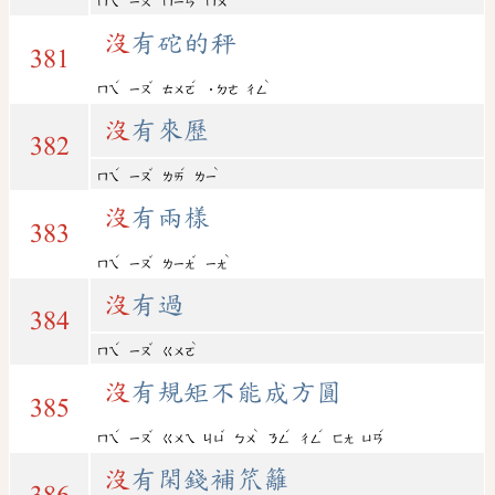
ㄇㄟ
ㄧㄡ
ㄇㄧㄢ
ㄇㄨ
沒
有砣的秤
381
ˊ
ˇ
ˊ
ˋ
ㄇㄟ
ㄧㄡ
ㄊㄨㄛ
˙ㄉㄜ
ㄔㄥ
沒
有來歷
382
ˊ
ˇ
ˊ
ˋ
ㄇㄟ
ㄧㄡ
ㄌㄞ
ㄌㄧ
沒
有兩樣
383
ˊ
ˇ
ˇ
ˋ
ㄇㄟ
ㄧㄡ
ㄌㄧㄤ
ㄧㄤ
沒
有過
384
ˊ
ˇ
ˋ
ㄇㄟ
ㄧㄡ
ㄍㄨㄛ
沒
有規矩不能成方圓
385
ˊ
ˇ
ˇ
ˋ
ˊ
ˊ
ˊ
ㄇㄟ
ㄧㄡ
ㄍㄨㄟ
ㄐㄩ
ㄅㄨ
ㄋㄥ
ㄔㄥ
ㄈㄤ
ㄩㄢ
沒
有閑錢補笊籬