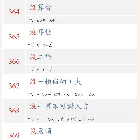
沒
算當
364
ˊ
ˋ
ˋ
ㄇㄟ
ㄙㄨㄢ
ㄉㄤ
沒
耳性
365
ˊ
ˇ
ˋ
ㄇㄟ
ㄦ
ㄒㄧㄥ
沒
二話
366
ˊ
ˋ
ˋ
ㄇㄟ
ㄦ
ㄏㄨㄚ
沒
一頓飯的工夫
367
ˊ
ˋ
ˋ
ㄇㄟ
ㄧ
ㄉㄨㄣ
ㄈㄢ
˙ㄉㄜ
ㄍㄨㄥ
˙ㄈㄨ
沒
一事不可對人言
368
ˊ
ˋ
ˋ
ˇ
ˋ
ˊ
ˊ
ㄇㄟ
ㄧ
ㄕ
ㄅㄨ
ㄎㄜ
ㄉㄨㄟ
ㄖㄣ
ㄧㄢ
沒
意頭
369