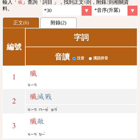
輸入「
」查詢「詞目 」，找到正文
6
則，附錄
2
則相關資
殲
料。
正文(6)
附錄(2)
字詞
編號
音讀
注音
漢語拼音
殲
1
ㄐㄧㄢ
殲
滅戰
2
ˋ
ˋ
ㄐㄧㄢ
ㄇㄧㄝ
ㄓㄢ
殲
敵
3
ˊ
ㄐㄧㄢ
ㄉㄧ