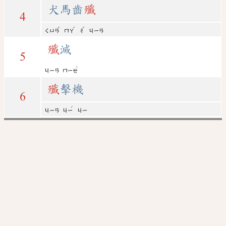
犬馬齒
殲
4
ˇ
ˇ
ˇ
ㄑㄩㄢ
ㄇㄚ
ㄔ
ㄐㄧㄢ
殲
滅
5
ˋ
ㄐㄧㄢ
ㄇㄧㄝ
殲
擊機
6
ˊ
ㄐㄧㄢ
ㄐㄧ
ㄐㄧ