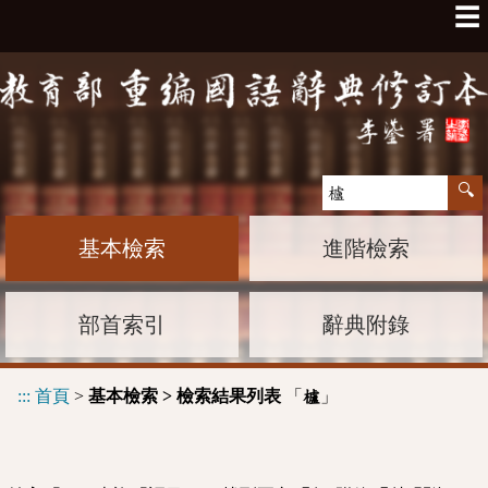
☰
基本檢索
進階檢索
部首索引
辭典附錄
:::
首頁
>
基本檢索 > 檢索結果列表
「
」
櫨