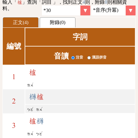
輸入「
」查詢「詞目 」，找到正文
4
則，附錄
0
則相關資
櫨
料。
正文(4)
附錄(0)
字詞
編號
音讀
注音
漢語拼音
櫨
1
ˊ
ㄌㄨ
欂
櫨
2
ˊ
ˊ
ㄅㄛ
ㄌㄨ
櫨
欂
3
ˊ
ˊ
ㄌㄨ
ㄅㄛ