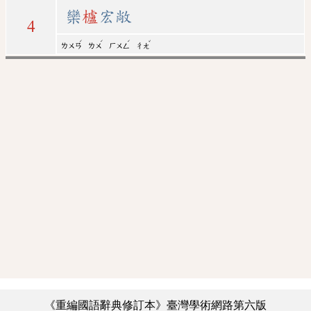
欒
櫨
宏敞
4
ˊ
ˊ
ˊ
ˇ
ㄌㄨㄢ
ㄌㄨ
ㄏㄨㄥ
ㄔㄤ
《重編國語辭典修訂本》臺灣學術網路第六版