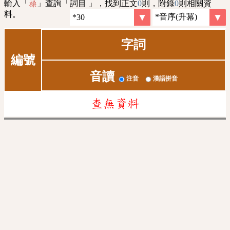
輸入「
」查詢「詞目 」，找到正文
0
則，附錄
0
則相關資
橾
料。
字詞
編號
音讀
注音
漢語拼音
查無資料