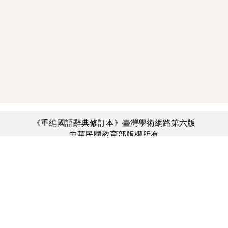
《重編國語辭典修訂本》臺灣學術網路第六版
中華民國教育部版權所有
:::
個資法及隱私聲明
|
辭典公眾授權網
|
意見交流
|
網網相連
三峽總院區地址：新北市三峽區三樹路2號、
︿
臺北院區地址：臺北市大安區和平東路一段179號、