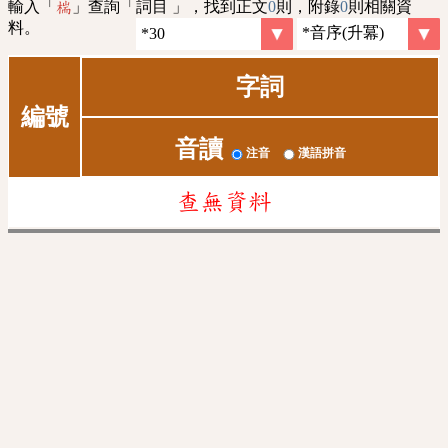
輸入「
」查詢「詞目 」，找到正文
0
則，附錄
0
則相關資
椯
料。
字詞
編號
音讀
注音
漢語拼音
查無資料