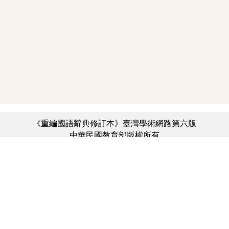
《重編國語辭典修訂本》臺灣學術網路第六版
中華民國教育部版權所有
:::
個資法及隱私聲明
|
辭典公眾授權網
|
意見交流
|
網網相連
三峽總院區地址：新北市三峽區三樹路2號、
︿
臺北院區地址：臺北市大安區和平東路一段179號、