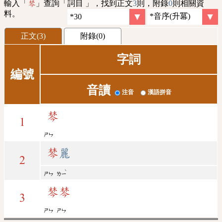
輸入「
」查詢「詞目 」，找到正文
3
則，附錄
0
則相關資
棽
料。
正文(3)
附錄(0)
字詞
編號
音讀
注音
漢語拼音
棽
1
ㄕㄣ
棽
麗
2
ˋ
ㄕㄣ
ㄌㄧ
棽
棽
3
ㄕㄣ
ㄕㄣ