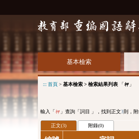
基本檢索
:::
首頁
>
基本檢索 > 檢索結果列表
「
」
柙
輸入「
」查詢「詞目 」，找到正文
3
則，附
柙
正文(3)
附錄(0)