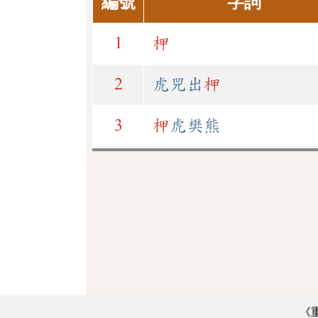
編號
字詞
1
柙
2
虎兕出
柙
3
柙
虎樊熊
《