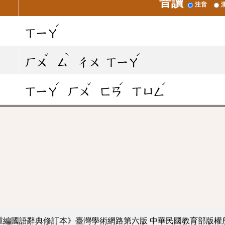
音讀
注音
ˊ
ㄒㄧㄚ
ˇ
ˋ
ˊ
ㄏㄨ
ㄙ
ㄔㄨ
ㄒㄧㄚ
ˊ
ˇ
ˊ
ˊ
ㄒㄧㄚ
ㄏㄨ
ㄈㄢ
ㄒㄩㄥ
重編國語辭典修訂本》臺灣學術網路第六版
中華民國教育部版權