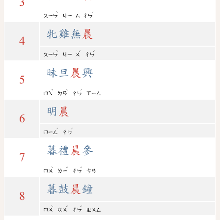
3
ˋ
ˊ
ㄆㄧㄣ
ㄐㄧ
ㄙ
ㄔㄣ
牝雞無
晨
4
ˋ
ˊ
ˊ
ㄆㄧㄣ
ㄐㄧ
ㄨ
ㄔㄣ
昧旦
晨
興
5
ˋ
ˋ
ˊ
ㄇㄟ
ㄉㄢ
ㄔㄣ
ㄒㄧㄥ
明
晨
6
ˊ
ˊ
ㄇㄧㄥ
ㄔㄣ
暮禮
晨
參
7
ˋ
ˇ
ˊ
ㄇㄨ
ㄌㄧ
ㄔㄣ
ㄘㄢ
暮鼓
晨
鐘
8
ˋ
ˇ
ˊ
ㄇㄨ
ㄍㄨ
ㄔㄣ
ㄓㄨㄥ