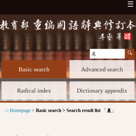
☰
Basic search
Advanced search
Radical index
Dictionary appendix
:::
Homepage
>
Basic search > Search result list
「
」
晨