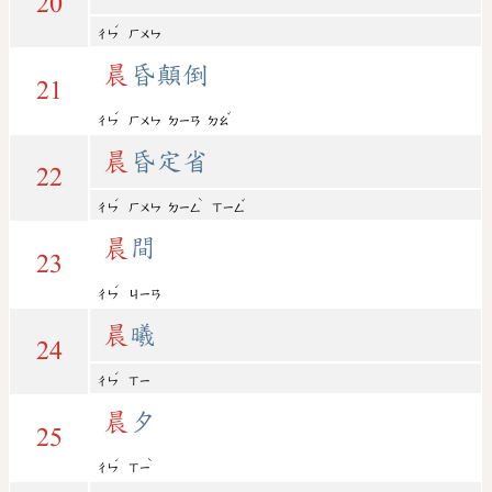
20
ˊ
ㄔㄣ
ㄏㄨㄣ
晨
昏顛倒
21
ˊ
ˇ
ㄔㄣ
ㄏㄨㄣ
ㄉㄧㄢ
ㄉㄠ
晨
昏定省
22
ˊ
ˋ
ˇ
ㄔㄣ
ㄏㄨㄣ
ㄉㄧㄥ
ㄒㄧㄥ
晨
間
23
ˊ
ㄔㄣ
ㄐㄧㄢ
晨
曦
24
ˊ
ㄔㄣ
ㄒㄧ
晨
夕
25
ˊ
ˋ
ㄔㄣ
ㄒㄧ