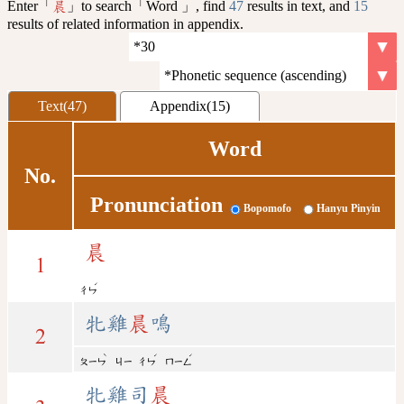
Enter「
」to search「Word 」, find
47
results in text, and
15
晨
results of related information in appendix.
Text(47)
Appendix(15)
Word
No.
Pronunciation
Bopomofo
Hanyu Pinyin
晨
1
ˊ
ㄔㄣ
牝雞
晨
鳴
2
ˋ
ˊ
ˊ
ㄆㄧㄣ
ㄐㄧ
ㄔㄣ
ㄇㄧㄥ
牝雞司
晨