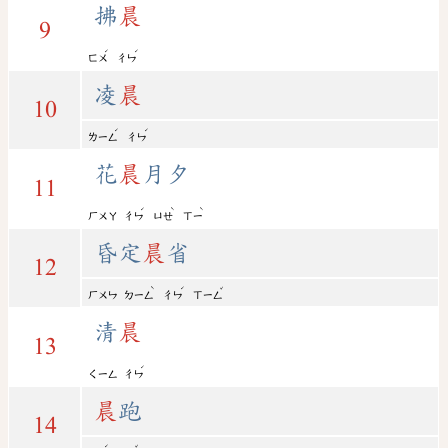
拂
晨
9
ˊ
ˊ
ㄈㄨ
ㄔㄣ
凌
晨
10
ˊ
ˊ
ㄌㄧㄥ
ㄔㄣ
花
晨
月夕
11
ˊ
ˋ
ˋ
ㄏㄨㄚ
ㄔㄣ
ㄩㄝ
ㄒㄧ
昏定
晨
省
12
ˋ
ˊ
ˇ
ㄏㄨㄣ
ㄉㄧㄥ
ㄔㄣ
ㄒㄧㄥ
清
晨
13
ˊ
ㄑㄧㄥ
ㄔㄣ
晨
跑
14
ˊ
ˇ