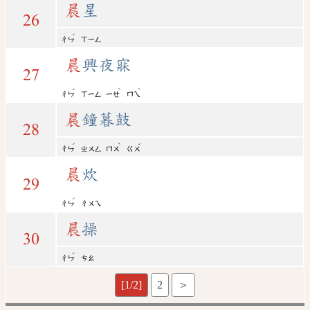
晨
星
26
ˊ
ㄔㄣ
ㄒㄧㄥ
晨
興夜寐
27
ˊ
ˋ
ˋ
ㄔㄣ
ㄒㄧㄥ
ㄧㄝ
ㄇㄟ
晨
鐘暮鼓
28
ˊ
ˋ
ˇ
ㄔㄣ
ㄓㄨㄥ
ㄇㄨ
ㄍㄨ
晨
炊
29
ˊ
ㄔㄣ
ㄔㄨㄟ
晨
操
30
ˊ
ㄔㄣ
ㄘㄠ
[1/2]
2
＞