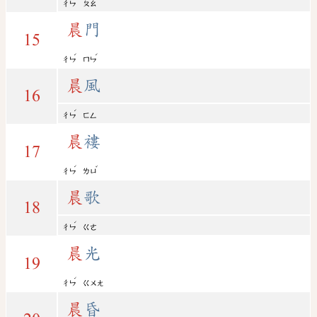
ㄔㄣ
ㄆㄠ
晨
門
15
ˊ
ˊ
ㄔㄣ
ㄇㄣ
晨
風
16
ˊ
ㄔㄣ
ㄈㄥ
晨
褸
17
ˊ
ˇ
ㄔㄣ
ㄌㄩ
晨
歌
18
ˊ
ㄔㄣ
ㄍㄜ
晨
光
19
ˊ
ㄔㄣ
ㄍㄨㄤ
晨
昏