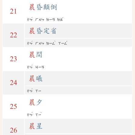
晨
昏顛倒
21
ˊ
ˇ
ㄔㄣ
ㄏㄨㄣ
ㄉㄧㄢ
ㄉㄠ
晨
昏定省
22
ˊ
ˋ
ˇ
ㄔㄣ
ㄏㄨㄣ
ㄉㄧㄥ
ㄒㄧㄥ
晨
間
23
ˊ
ㄔㄣ
ㄐㄧㄢ
晨
曦
24
ˊ
ㄔㄣ
ㄒㄧ
晨
夕
25
ˊ
ˋ
ㄔㄣ
ㄒㄧ
晨
星
26