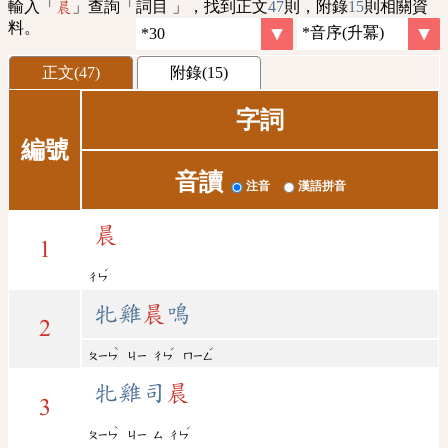
輸入「
」查詢「詞目 」，找到正文
47
則，附錄
15
則相關資
晨
料。
正文(47)
附錄(15)
字詞
編號
音讀
注音
漢語拼音
晨
1
ˊ
ㄔㄣ
牝雞
晨
鳴
2
ˋ
ˊ
ˊ
ㄆㄧㄣ
ㄐㄧ
ㄔㄣ
ㄇㄧㄥ
牝雞司
晨
3
ˋ
ˊ
ㄆㄧㄣ
ㄐㄧ
ㄙ
ㄔㄣ