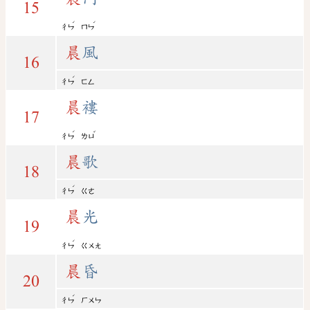
15
ˊ
ˊ
ㄔㄣ
ㄇㄣ
晨
風
16
ˊ
ㄔㄣ
ㄈㄥ
晨
褸
17
ˊ
ˇ
ㄔㄣ
ㄌㄩ
晨
歌
18
ˊ
ㄔㄣ
ㄍㄜ
晨
光
19
ˊ
ㄔㄣ
ㄍㄨㄤ
晨
昏
20
ˊ
ㄔㄣ
ㄏㄨㄣ