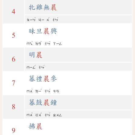
牝雞無
晨
4
ˋ
ˊ
ˊ
ㄆㄧㄣ
ㄐㄧ
ㄨ
ㄔㄣ
昧旦
晨
興
5
ˋ
ˋ
ˊ
ㄇㄟ
ㄉㄢ
ㄔㄣ
ㄒㄧㄥ
明
晨
6
ˊ
ˊ
ㄇㄧㄥ
ㄔㄣ
暮禮
晨
參
7
ˋ
ˇ
ˊ
ㄇㄨ
ㄌㄧ
ㄔㄣ
ㄘㄢ
暮鼓
晨
鐘
8
ˋ
ˇ
ˊ
ㄇㄨ
ㄍㄨ
ㄔㄣ
ㄓㄨㄥ
拂
晨
9