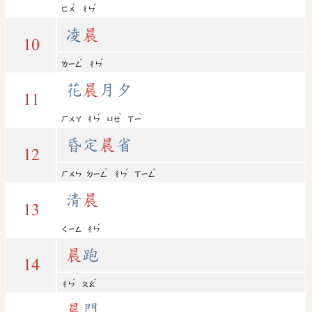
ˊ
ˊ
ㄈㄨ
ㄔㄣ
凌
晨
10
ˊ
ˊ
ㄌㄧㄥ
ㄔㄣ
花
晨
月夕
11
ˊ
ˋ
ˋ
ㄏㄨㄚ
ㄔㄣ
ㄩㄝ
ㄒㄧ
昏定
晨
省
12
ˋ
ˊ
ˇ
ㄏㄨㄣ
ㄉㄧㄥ
ㄔㄣ
ㄒㄧㄥ
清
晨
13
ˊ
ㄑㄧㄥ
ㄔㄣ
晨
跑
14
ˊ
ˇ
ㄔㄣ
ㄆㄠ
晨
門