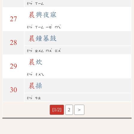
ˊ
ㄔㄣ
ㄒㄧㄥ
晨
興夜寐
27
ˊ
ˋ
ˋ
ㄔㄣ
ㄒㄧㄥ
ㄧㄝ
ㄇㄟ
晨
鐘暮鼓
28
ˊ
ˋ
ˇ
ㄔㄣ
ㄓㄨㄥ
ㄇㄨ
ㄍㄨ
晨
炊
29
ˊ
ㄔㄣ
ㄔㄨㄟ
晨
操
30
ˊ
ㄔㄣ
ㄘㄠ
[1/2]
2
＞