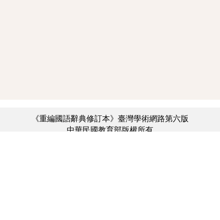
《重編國語辭典修訂本》臺灣學術網路第六版
中華民國教育部版權所有
:::
個資法及隱私聲明
|
辭典公眾授權網
|
意見交流
|
網網相連
三峽總院區地址：新北市三峽區三樹路2號、
︿
臺北院區地址：臺北市大安區和平東路一段179號、