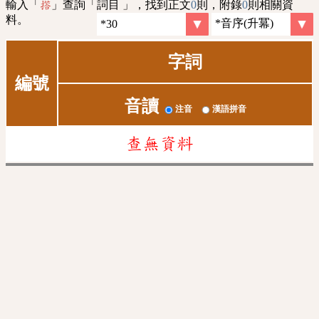
輸入「
」查詢「詞目 」，找到正文
0
則，附錄
0
則相關資
撘
料。
字詞
編號
音讀
注音
漢語拼音
查無資料