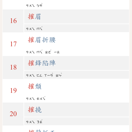
ˋ
ㄘㄨㄟ
ㄅㄞ
摧
眉
16
ˊ
ㄘㄨㄟ
ㄇㄟ
摧
眉折腰
17
ˊ
ˊ
ㄘㄨㄟ
ㄇㄟ
ㄓㄜ
ㄧㄠ
摧
鋒陷陣
18
ˋ
ˋ
ㄘㄨㄟ
ㄈㄥ
ㄒㄧㄢ
ㄓㄣ
摧
頹
19
ˊ
ㄘㄨㄟ
ㄊㄨㄟ
摧
撓
20
ˊ
ㄘㄨㄟ
ㄋㄠ