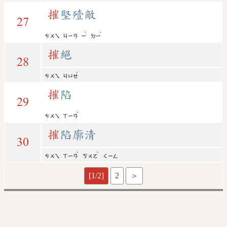
摧
堅殪敵
27
ˋ
ˊ
ㄘㄨㄟ
ㄐㄧㄢ
ㄧ
ㄉㄧ
摧
絕
28
ˊ
ㄘㄨㄟ
ㄐㄩㄝ
摧
陷
29
ˋ
ㄘㄨㄟ
ㄒㄧㄢ
摧
陷廓清
30
ˋ
ˋ
ㄘㄨㄟ
ㄒㄧㄢ
ㄎㄨㄛ
ㄑㄧㄥ
[1/2]
2
＞