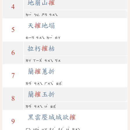
地崩山
摧
4
ˋ
ㄉㄧ
ㄅㄥ
ㄕㄢ
ㄘㄨㄟ
天
摧
地塌
5
ˋ
ㄊㄧㄢ
ㄘㄨㄟ
ㄉㄧ
ㄊㄚ
拉朽
摧
枯
6
ˇ
ㄌㄚ
ㄒㄧㄡ
ㄘㄨㄟ
ㄎㄨ
蘭
摧
蕙折
7
ˊ
ˋ
ˊ
ㄌㄢ
ㄘㄨㄟ
ㄏㄨㄟ
ㄓㄜ
蘭
摧
玉折
8
ˊ
ˋ
ˊ
ㄌㄢ
ㄘㄨㄟ
ㄩ
ㄓㄜ
黑雲壓城城欲
摧
9
ˊ
ˊ
ˊ
ˋ
ㄏㄟ
ㄩㄣ
ㄧㄚ
ㄔㄥ
ㄔㄥ
ㄩ
ㄘㄨㄟ