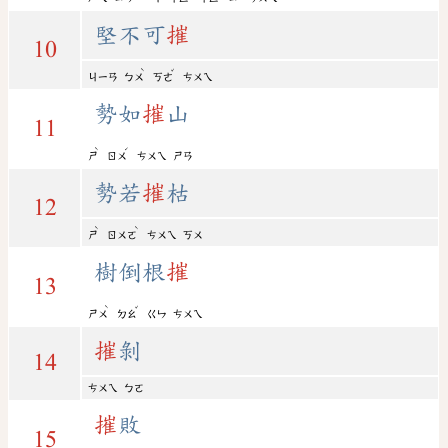
堅不可
摧
10
ˋ
ˇ
ㄐㄧㄢ
ㄅㄨ
ㄎㄜ
ㄘㄨㄟ
勢如
摧
山
11
ˋ
ˊ
ㄕ
ㄖㄨ
ㄘㄨㄟ
ㄕㄢ
勢若
摧
枯
12
ˋ
ˋ
ㄕ
ㄖㄨㄛ
ㄘㄨㄟ
ㄎㄨ
樹倒根
摧
13
ˋ
ˇ
ㄕㄨ
ㄉㄠ
ㄍㄣ
ㄘㄨㄟ
摧
剝
14
ㄘㄨㄟ
ㄅㄛ
摧
敗
15