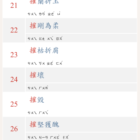
摧
蘭折玉
21
ˊ
ˊ
ˋ
ㄘㄨㄟ
ㄌㄢ
ㄓㄜ
ㄩ
摧
剛為柔
22
ˊ
ˊ
ㄘㄨㄟ
ㄍㄤ
ㄨㄟ
ㄖㄡ
摧
枯折腐
23
ˊ
ˇ
ㄘㄨㄟ
ㄎㄨ
ㄓㄜ
ㄈㄨ
摧
壞
24
ˋ
ㄘㄨㄟ
ㄏㄨㄞ
摧
毀
25
ˇ
ㄘㄨㄟ
ㄏㄨㄟ
摧
堅獲醜
26
ˋ
ˇ
ㄘㄨㄟ
ㄐㄧㄢ
ㄏㄨㄛ
ㄔㄡ