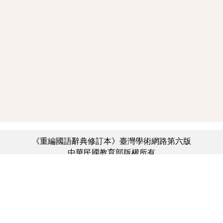
《重編國語辭典修訂本》臺灣學術網路第六版
中華民國教育部版權所有
:::
個資法及隱私聲明
|
辭典公眾授權網
|
意見交流
|
網網相連