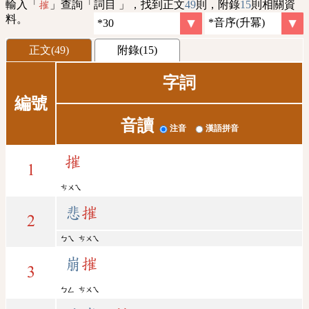
輸入「
」查詢「詞目 」，找到正文
49
則，附錄
15
則相關資
摧
料。
正文(49)
附錄(15)
字詞
編號
音讀
注音
漢語拼音
摧
1
ㄘㄨㄟ
悲
摧
2
ㄅㄟ
ㄘㄨㄟ
崩
摧
3
ㄅㄥ
ㄘㄨㄟ