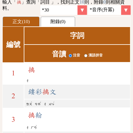
輸入「
」查詢「詞目 」，找到正文
10
則，附錄
0
則相關資
摛
料。
正文(10)
附錄(0)
字詞
編號
音讀
注音
漢語拼音
摛
1
ㄔ
鏤彩
摛
文
2
ˋ
ˇ
ˊ
ㄌㄡ
ㄘㄞ
ㄔ
ㄨㄣ
摛
翰
3
ˋ
ㄔ
ㄏㄢ