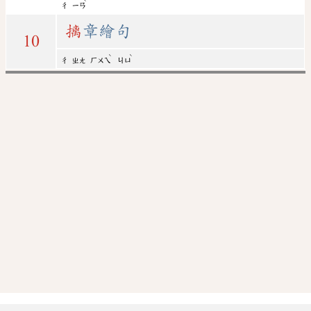
ˋ
ㄔ
ㄧㄢ
摛
章繪句
10
ˋ
ˋ
ㄔ
ㄓㄤ
ㄏㄨㄟ
ㄐㄩ