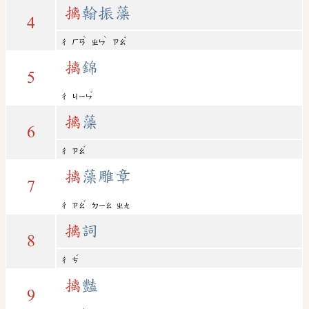
摛
翰振藻
4
ˋ
ˋ
ˇ
ㄔ
ㄏㄢ
ㄓㄣ
ㄗㄠ
摛
錦
5
ˇ
ㄔ
ㄐㄧㄣ
摛
藻
6
ˇ
ㄔ
ㄗㄠ
摛
藻雕章
7
ˇ
ㄔ
ㄗㄠ
ㄉㄧㄠ
ㄓㄤ
摛
詞
8
ˊ
ㄔ
ㄘ
摛
豔
9