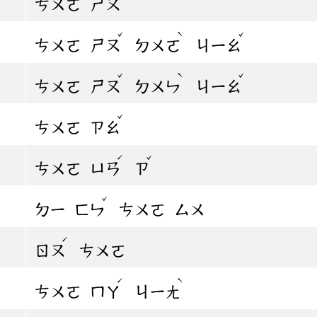
ㄘㄨㄛ
ㄕㄡ
ˇ
ˋ
ˇ
ㄘㄨㄛ
ㄕㄡ
ㄉㄨㄛ
ㄐㄧㄠ
ˇ
ˋ
ˇ
ㄘㄨㄛ
ㄕㄡ
ㄉㄨㄣ
ㄐㄧㄠ
ˇ
ㄘㄨㄛ
ㄗㄠ
ˊ
ˇ
ㄘㄨㄛ
ㄩㄢ
ㄗ
ˇ
ㄉㄧ
ㄈㄣ
ㄘㄨㄛ
ㄙㄨ
ˊ
ㄖㄡ
ㄘㄨㄛ
ˊ
ˋ
ㄘㄨㄛ
ㄇㄚ
ㄐㄧㄤ