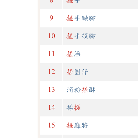
8
搓
手
9
搓
手跺腳
10
搓
手頓腳
11
搓
澡
12
搓
圓仔
13
滴粉
搓
酥
14
揉
搓
15
搓
麻將