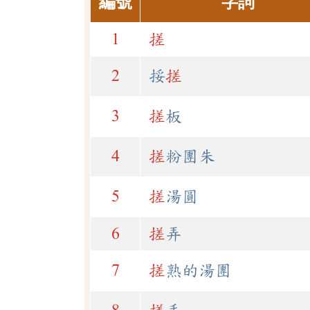
編號
字詞
1
搓
2
挼
搓
3
搓
板
4
搓
粉團朱
5
搓
湯圓
6
搓
弄
7
搓
熟的湯團