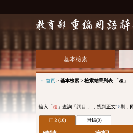
基本檢索
:::
首頁
>
基本檢索 > 檢索結果列表
「
」
搓
輸入「
」查詢「詞目 」，找到正文
18
則，
搓
正文(18)
附錄(0)