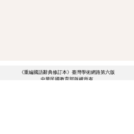
《重編國語辭典修訂本》臺灣學術網路第六版
中華民國教育部版權所有
:::
個資法及隱私聲明
|
辭典公眾授權網
|
意見交流
|
網網相連
三峽總院區地址：新北市三峽區三樹路2號、
︿
臺北院區地址：臺北市大安區和平東路一段179號、