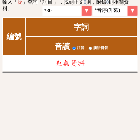
輸入「
」查詢「詞目 」，找到正文
0
則，附錄
0
則相關資
掟
料。
字詞
編號
音讀
注音
漢語拼音
查無資料