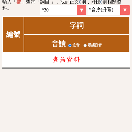
輸入「
」查詢「詞目 」，找到正文
0
則，附錄
0
則相關資
挷
料。
字詞
編號
音讀
注音
漢語拼音
查無資料