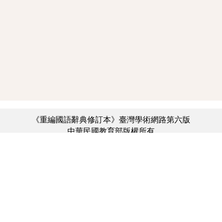
《重編國語辭典修訂本》臺灣學術網路第六版
中華民國教育部版權所有
:::
個資法及隱私聲明
|
辭典公眾授權網
|
意見交流
|
網網相連
三峽總院區地址：新北市三峽區三樹路2號、
︿
臺北院區地址：臺北市大安區和平東路一段179號、