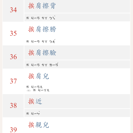
挨
肩擦背
34
ˋ
ㄞ
ㄐㄧㄢ
ㄘㄚ
ㄅㄟ
挨
肩擦膀
35
ˇ
ㄞ
ㄐㄧㄢ
ㄘㄚ
ㄅㄤ
挨
肩擦臉
36
ˇ
ㄞ
ㄐㄧㄢ
ㄘㄚ
ㄌㄧㄢ
挨
肩兒
37
ㄞ
ㄐㄧㄢㄦ
ㄞ
ㄐㄧㄚㄦ
(變)
挨
近
38
ˋ
ㄞ
ㄐㄧㄣ
挨
親兒
39