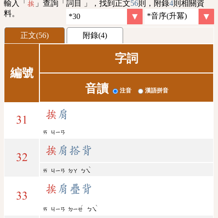
輸入「
」查詢「詞目 」，找到正文
56
則，附錄
4
則相關資
挨
料。
正文(56)
附錄(4)
字詞
編號
音讀
注音
漢語拼音
挨
肩
31
ㄞ
ㄐㄧㄢ
挨
肩搭背
32
ˋ
ㄞ
ㄐㄧㄢ
ㄉㄚ
ㄅㄟ
挨
肩疊背
33
ˊ
ˋ
ㄞ
ㄐㄧㄢ
ㄉㄧㄝ
ㄅㄟ