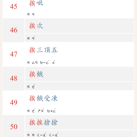
挨
呲
45
ㄞ
ㄘ
挨
次
46
ˋ
ㄞ
ㄘ
挨
三頂五
47
ˇ
ˇ
ㄞ
ㄙㄢ
ㄉㄧㄥ
ㄨ
挨
餓
48
ˋ
ㄞ
ㄜ
挨
餓受凍
49
ˋ
ˋ
ˋ
ㄞ
ㄜ
ㄕㄡ
ㄉㄨㄥ
挨
挨
搶搶
50
ˇ
ˇ
ㄞ
ㄞ
ㄑㄧㄤ
ㄑㄧㄤ