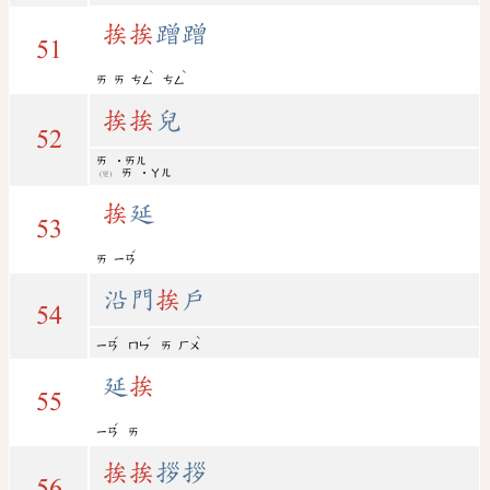
挨
挨
蹭蹭
51
ˋ
ˋ
ㄞ
ㄞ
ㄘㄥ
ㄘㄥ
挨
挨
兒
52
ㄞ
˙ㄞㄦ
ㄞ
˙ㄚㄦ
(變)
挨
延
53
ˊ
ㄞ
ㄧㄢ
沿門
挨
戶
54
ˊ
ˊ
ˋ
ㄧㄢ
ㄇㄣ
ㄞ
ㄏㄨ
延
挨
55
ˊ
ㄧㄢ
ㄞ
挨
挨
拶拶
56