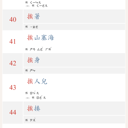
ㄞ
ㄑㄧㄣㄦ
ㄞ
ㄑㄧㄜㄦ
(變)
挨
著
40
ㄞ
˙ㄓㄜ
挨
山塞海
41
ˋ
ˇ
ㄞ
ㄕㄢ
ㄙㄜ
ㄏㄞ
挨
身
42
ㄞ
ㄕㄣ
挨
人兒
43
ˊ
ㄞ
ㄖㄣ
ㄦ
ˊ
ㄞ
ㄖㄜ
ㄦ
(變)
挨
揍
44
ˋ
ㄞ
ㄗㄡ