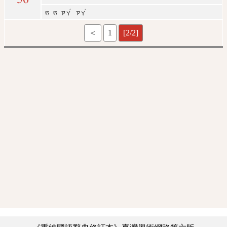
ˊ
ˊ
ㄞ
ㄞ
ㄗㄚ
ㄗㄚ
＜
1
[2/2]