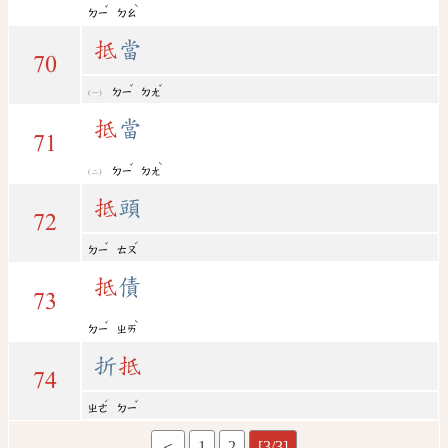
ˇ
ˋ
ㄉㄧ
ㄉㄠ
抵
當
70
ˇ
ˇ
ㄉㄧ
ㄉㄤ
抵
當
71
ˇ
ˋ
ㄉㄧ
ㄉㄤ
抵
頭
72
ˇ
ˊ
ㄉㄧ
ㄊㄡ
抵
債
73
ˇ
ˋ
ㄉㄧ
ㄓㄞ
折
抵
74
ˊ
ˇ
ㄓㄜ
ㄉㄧ
＜
1
2
[3/3]