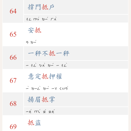
撐門
抵
戶
64
ˊ
ˇ
ˋ
ㄔㄥ
ㄇㄣ
ㄉㄧ
ㄏㄨ
安
抵
65
ˇ
ㄢ
ㄉㄧ
一秤不
抵
一秤
66
ˋ
ˋ
ˇ
ˋ
ㄧ
ㄔㄥ
ㄅㄨ
ㄉㄧ
ㄧ
ㄔㄥ
意定
抵
押權
67
ˋ
ˋ
ˇ
ˊ
ㄧ
ㄉㄧㄥ
ㄉㄧ
ㄧㄚ
ㄑㄩㄢ
揚眉
抵
掌
68
ˊ
ˊ
ˇ
ˇ
ㄧㄤ
ㄇㄟ
ㄓ
ㄓㄤ
抵
盜
69