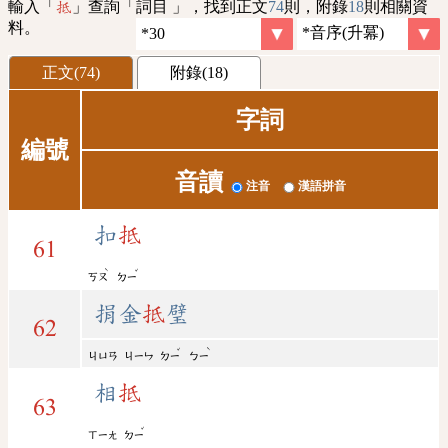
輸入「
」查詢「詞目 」，找到正文
74
則，附錄
18
則相關資
抵
料。
正文(74)
附錄(18)
字詞
編號
音讀
注音
漢語拼音
扣
抵
61
ˋ
ˇ
ㄎㄡ
ㄉㄧ
捐金
抵
璧
62
ˇ
ˋ
ㄐㄩㄢ
ㄐㄧㄣ
ㄉㄧ
ㄅㄧ
相
抵
63
ˇ
ㄒㄧㄤ
ㄉㄧ