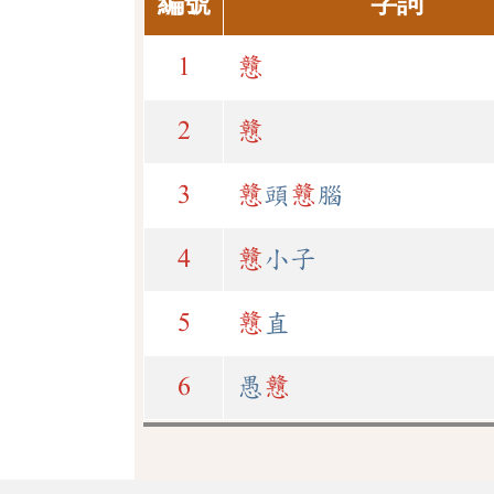
編號
字詞
1
戇
2
戇
3
戇
頭
戇
腦
4
戇
小子
5
戇
直
6
愚
戇