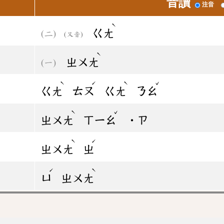
音讀
注音
ˋ
ㄍㄤ
(又音)
ˋ
ㄓㄨㄤ
ˋ
ˊ
ˋ
ˇ
ㄍㄤ
ㄊㄡ
ㄍㄤ
ㄋㄠ
ˋ
ˇ
ㄓㄨㄤ
ㄒㄧㄠ
˙ㄗ
ˋ
ˊ
ㄓㄨㄤ
ㄓ
ˊ
ˋ
ㄩ
ㄓㄨㄤ