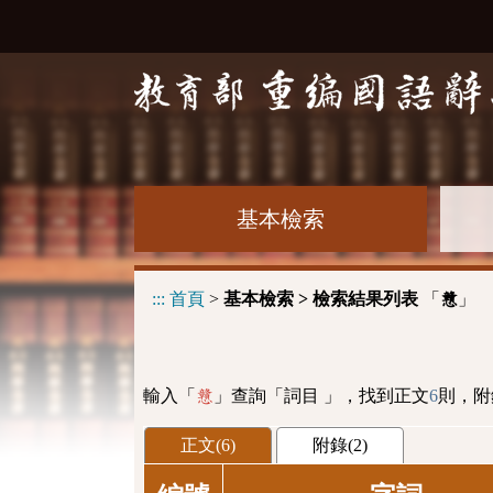
基本檢索
:::
首頁
>
基本檢索 > 檢索結果列表
「
」
戇
輸入「
」查詢「詞目 」，找到正文
6
則，附
戇
正文(6)
附錄(2)