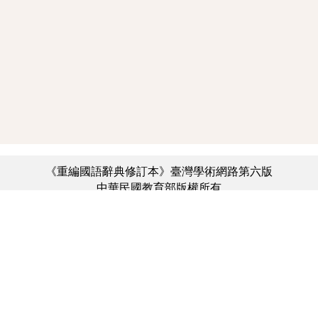
《重編國語辭典修訂本》臺灣學術網路第六版
中華民國教育部版權所有
:::
個資法及隱私聲明
|
辭典公眾授權網
|
意見交流
|
網網相連
三峽總院區地址：新北市三峽區三樹路2號、
︿
臺北院區地址：臺北市大安區和平東路一段179號、