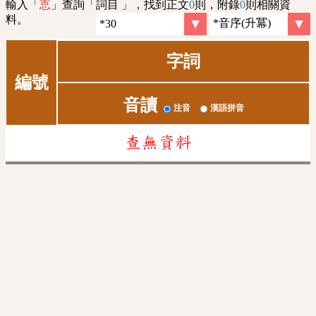
輸入「
」查詢「詞目 」，找到正文
0
則，附錄
0
則相關資
怘
料。
字詞
編號
音讀
注音
漢語拼音
查無資料