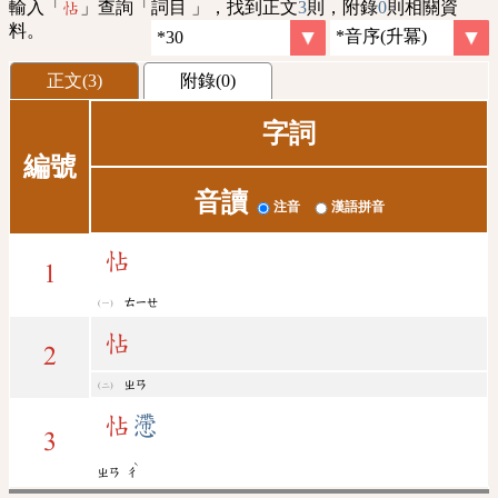
輸入「
」查詢「詞目 」，找到正文
3
則，附錄
0
則相關資
怗
料。
正文(3)
附錄(0)
字詞
編號
音讀
注音
漢語拼音
怗
1
ㄊㄧㄝ
怗
2
ㄓㄢ
怗
懘
3
ˋ
ㄓㄢ
ㄔ