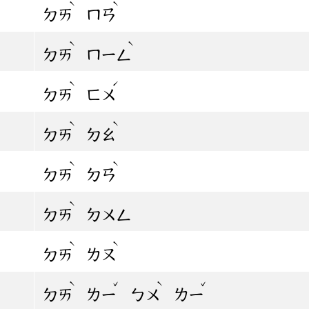
ˋ
ˋ
ㄉㄞ
ㄇㄢ
ˋ
ˋ
ㄉㄞ
ㄇㄧㄥ
ˋ
ˊ
ㄉㄞ
ㄈㄨ
ˋ
ˋ
ㄉㄞ
ㄉㄠ
ˋ
ˋ
ㄉㄞ
ㄉㄢ
ˋ
ㄉㄞ
ㄉㄨㄥ
ˋ
ˋ
ㄉㄞ
ㄌㄡ
ˋ
ˇ
ˋ
ˇ
ㄉㄞ
ㄌㄧ
ㄅㄨ
ㄌㄧ