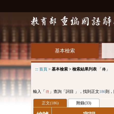
基本檢索
:::
首頁
>
基本檢索 > 檢索結果列表
「
」
待
輸入「
」查詢「詞目 」，找到正文
186
則，
待
正文(186)
附錄(33)