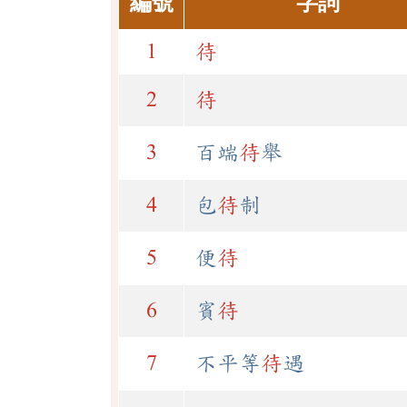
編號
字詞
1
待
2
待
3
百端
待
舉
4
包
待
制
5
便
待
6
賓
待
7
不平等
待
遇