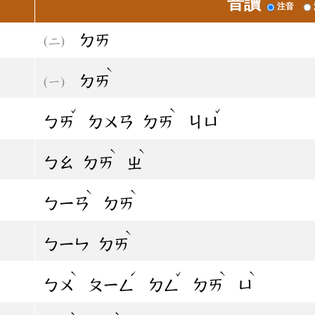
音讀
注音
ㄉㄞ
ˋ
ㄉㄞ
ˇ
ˋ
ˇ
ㄅㄞ
ㄉㄨㄢ
ㄉㄞ
ㄐㄩ
ˋ
ˋ
ㄅㄠ
ㄉㄞ
ㄓ
ˋ
ˋ
ㄅㄧㄢ
ㄉㄞ
ˋ
ㄅㄧㄣ
ㄉㄞ
ˋ
ˊ
ˇ
ˋ
ˋ
ㄅㄨ
ㄆㄧㄥ
ㄉㄥ
ㄉㄞ
ㄩ
ˋ
ˋ