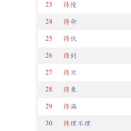
23
待
慢
24
待
命
25
待
伏
26
待
到
27
待
旦
28
待
東
29
待
漏
30
待
理不理