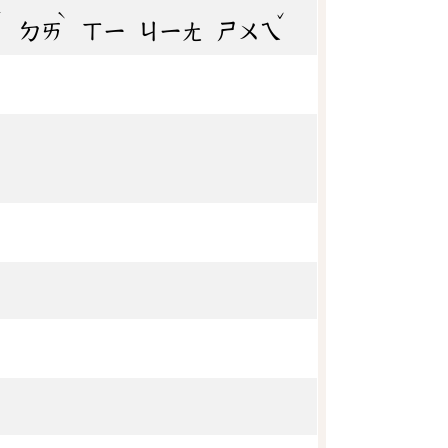
ˊ
ˋ
ˇ
ㄉㄞ
ㄒㄧ
ㄐㄧㄤ
ㄕㄨㄟ