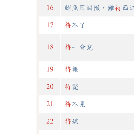
16
鮒魚困涸轍，難
待
西
17
待
不了
18
待
一會兒
19
待
報
20
待
斃
21
待
不見
22
待
媒