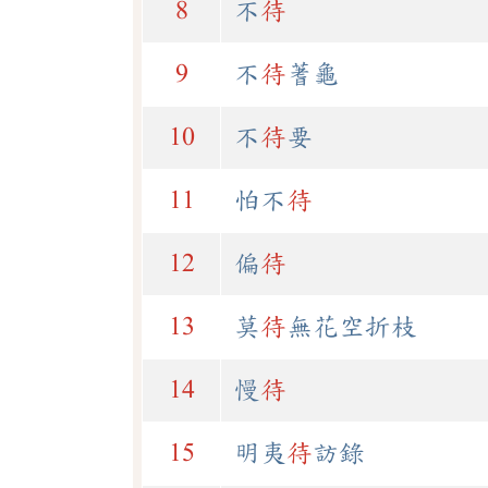
8
不
待
9
不
待
蓍龜
10
不
待
要
11
怕不
待
12
偏
待
13
莫
待
無花空折枝
14
慢
待
15
明夷
待
訪錄