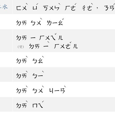
ˋ
ˊ
ˋ
ˊ
ˋ
江水
，
ㄈㄨ
ㄩ
ㄎㄨㄣ
ㄏㄜ
ㄔㄜ
ㄋㄢ
ˋ
ˇ
ㄉㄞ
ㄅㄨ
ㄌㄧㄠ
ˇ
ㄉㄞ
ㄧ
ㄏㄨㄟ
ㄦ
ˋ
ˇ
ㄉㄞ
ㄧ
ㄏㄨㄜ
ㄦ
(變)
ˋ
ˋ
ㄉㄞ
ㄅㄠ
ˋ
ˋ
ㄉㄞ
ㄅㄧ
ˋ
ˋ
ˋ
ㄉㄞ
ㄅㄨ
ㄐㄧㄢ
ˋ
ˊ
ㄉㄞ
ㄇㄟ