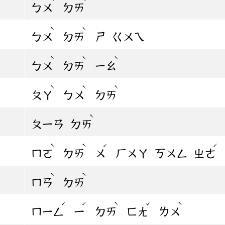
ㄅㄨ
ㄉㄞ
ˋ
ˋ
ㄅㄨ
ㄉㄞ
ㄕ
ㄍㄨㄟ
ˋ
ˋ
ˋ
ㄅㄨ
ㄉㄞ
ㄧㄠ
ˋ
ˋ
ˋ
ㄆㄚ
ㄅㄨ
ㄉㄞ
ˋ
ㄆㄧㄢ
ㄉㄞ
ˋ
ˋ
ˊ
ˊ
ㄇㄛ
ㄉㄞ
ㄨ
ㄏㄨㄚ
ㄎㄨㄥ
ㄓㄜ
ˋ
ˋ
ㄇㄢ
ㄉㄞ
ˊ
ˊ
ˋ
ˇ
ˋ
ㄇㄧㄥ
ㄧ
ㄉㄞ
ㄈㄤ
ㄌㄨ