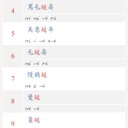
罵毛
延
壽
4
ˋ
ˊ
ˊ
ˋ
ㄇㄚ
ㄇㄠ
ㄧㄢ
ㄕㄡ
美意
延
年
5
ˇ
ˋ
ˊ
ˊ
ㄇㄟ
ㄧ
ㄧㄢ
ㄋㄧㄢ
毛
延
壽
6
ˊ
ˊ
ˋ
ㄇㄠ
ㄧㄢ
ㄕㄡ
慢俄
延
7
ˋ
ˊ
ˊ
ㄇㄢ
ㄜ
ㄧㄢ
曼
延
8
ˋ
ˊ
ㄇㄢ
ㄧㄢ
蔓
延
9