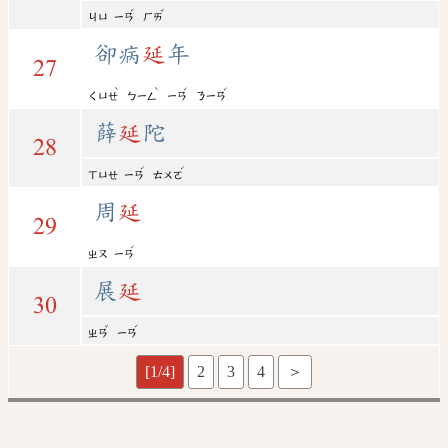
ˊ
ˇ
ㄐㄩ
ㄧㄢ
ㄏㄞ
卻病
延
年
27
ˋ
ˋ
ˊ
ˊ
ㄑㄩㄝ
ㄅㄧㄥ
ㄧㄢ
ㄋㄧㄢ
薛
延
陀
28
ˊ
ˊ
ㄒㄩㄝ
ㄧㄢ
ㄊㄨㄛ
周
延
29
ˊ
ㄓㄡ
ㄧㄢ
展
延
30
ˇ
ˊ
ㄓㄢ
ㄧㄢ
[1/4]
2
3
4
＞