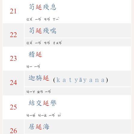
苟
延
殘息
21
ˇ
ˊ
ˊ
ˊ
ㄍㄡ
ㄧㄢ
ㄘㄢ
ㄒㄧ
苟
延
殘喘
22
ˇ
ˊ
ˊ
ˇ
ㄍㄡ
ㄧㄢ
ㄘㄢ
ㄔㄨㄢ
稽
延
23
ˊ
ㄐㄧ
ㄧㄢ
迦旃
延
(
ｋａｔｙāｙａｎａ
)
24
ˊ
ㄐㄧㄚ
ㄓㄢ
ㄧㄢ
結交
延
譽
25
ˊ
ˊ
ˋ
ㄐㄧㄝ
ㄐㄧㄠ
ㄧㄢ
ㄩ
居
延
海
26