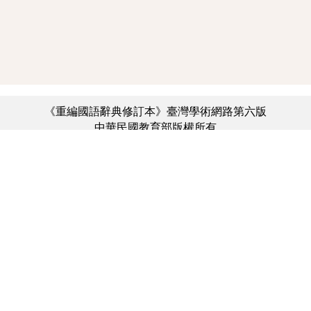
《重編國語辭典修訂本》臺灣學術網路第六版
中華民國教育部版權所有
:::
個資法及隱私聲明
|
辭典公眾授權網
|
意見交流
|
網網相連
三峽總院區地址：新北市三峽區三樹路2號、
︿
臺北院區地址：臺北市大安區和平東路一段179號、
臺中院區地址：臺中市豐原區師範街67號
電話總機：(02)7740-7890、
傳真：(02)7740-7064、
TANet VoIP：9009-7890
線上人數: 7460
累積總人次: 731,086,692