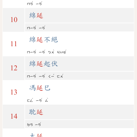
ˋ
ˊ
ㄇㄢ
ㄧㄢ
綿
延
10
ˊ
ˊ
ㄇㄧㄢ
ㄧㄢ
綿
延
不絕
11
ˊ
ˊ
ˋ
ˊ
ㄇㄧㄢ
ㄧㄢ
ㄅㄨ
ㄐㄩㄝ
綿
延
起伏
12
ˊ
ˊ
ˇ
ˊ
ㄇㄧㄢ
ㄧㄢ
ㄑㄧ
ㄈㄨ
馮
延
巳
13
ˊ
ˊ
ˋ
ㄈㄥ
ㄧㄢ
ㄙ
耽
延
14
ˊ
ㄉㄢ
ㄧㄢ
太
延