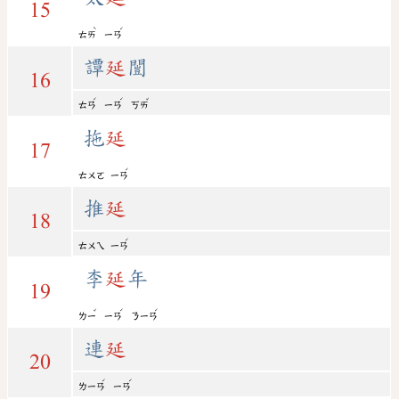
15
ˋ
ˊ
ㄊㄞ
ㄧㄢ
譚
延
闓
16
ˊ
ˊ
ˇ
ㄊㄢ
ㄧㄢ
ㄎㄞ
拖
延
17
ˊ
ㄊㄨㄛ
ㄧㄢ
推
延
18
ˊ
ㄊㄨㄟ
ㄧㄢ
李
延
年
19
ˇ
ˊ
ˊ
ㄌㄧ
ㄧㄢ
ㄋㄧㄢ
連
延
20
ˊ
ˊ
ㄌㄧㄢ
ㄧㄢ