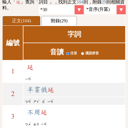
輸入「
」查詢「詞目 」，找到正文
104
則，附錄
29
則相關資
延
料。
正文(104)
附錄(29)
字詞
編號
音讀
注音
漢語拼音
延
1
ˊ
ㄧㄢ
半霎俄
延
2
ˋ
ˋ
ˊ
ˊ
ㄅㄢ
ㄕㄚ
ㄜ
ㄧㄢ
不周
延
3
ˋ
ˊ
ㄅㄨ
ㄓㄡ
ㄧㄢ