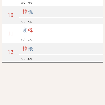
ˊ
ˋ
ㄨㄟ
ㄇㄢ
幃
幄
10
ˊ
ˋ
ㄨㄟ
ㄨㄛ
裳
幃
11
ˊ
ˊ
ㄔㄤ
ㄨㄟ
幃
帳
12
ˊ
ˋ
ㄨㄟ
ㄓㄤ