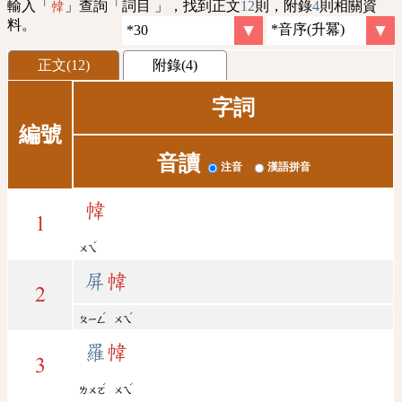
輸入「
」查詢「詞目 」，找到正文
12
則，附錄
4
則相關資
幃
料。
正文(12)
附錄(4)
字詞
編號
音讀
注音
漢語拼音
幃
1
ˊ
ㄨㄟ
屏
幃
2
ˊ
ˊ
ㄆㄧㄥ
ㄨㄟ
羅
幃
3
ˊ
ˊ
ㄌㄨㄛ
ㄨㄟ