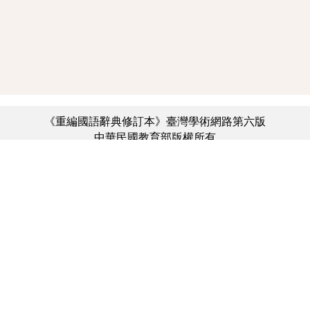
《重編國語辭典修訂本》臺灣學術網路第六版
中華民國教育部版權所有
:::
個資法及隱私聲明
|
辭典公眾授權網
|
意見交流
|
網網相連
三峽總院區地址：新北市三峽區三樹路2號、
︿
臺北院區地址：臺北市大安區和平東路一段179號、
臺中院區地址：臺中市豐原區師範街67號
電話總機：(02)7740-7890、
傳真：(02)7740-7064、
TANet VoIP：9009-7890
線上人數: 3930
累積總人次: 731,232,815