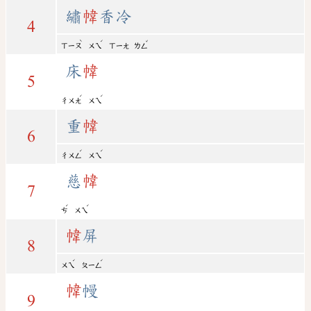
繡
幃
香冷
4
ˋ
ˊ
ˇ
ㄒㄧㄡ
ㄨㄟ
ㄒㄧㄤ
ㄌㄥ
床
幃
5
ˊ
ˊ
ㄔㄨㄤ
ㄨㄟ
重
幃
6
ˊ
ˊ
ㄔㄨㄥ
ㄨㄟ
慈
幃
7
ˊ
ˊ
ㄘ
ㄨㄟ
幃
屏
8
ˊ
ˊ
ㄨㄟ
ㄆㄧㄥ
幃
幔
9