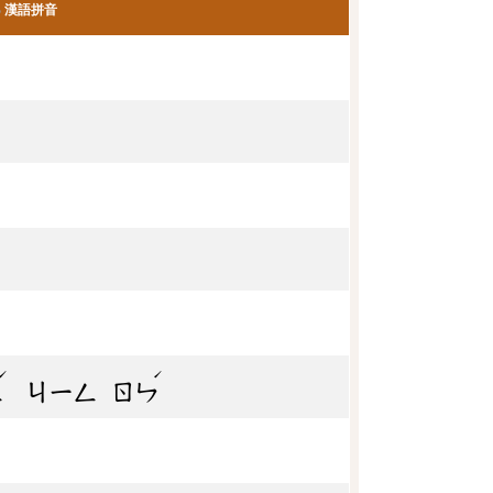
漢語拼音
ˊ
ˊ
ㄥ
ㄐㄧㄥ
ㄖㄣ