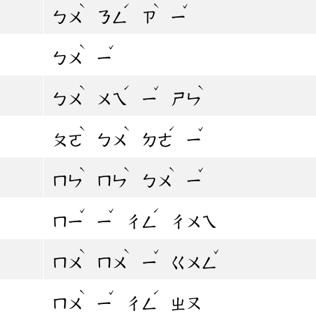
ˋ
ˊ
ˋ
ˇ
ㄅㄨ
ㄋㄥ
ㄗ
ㄧ
ˋ
ˇ
ㄅㄨ
ㄧ
ˋ
ˊ
ˇ
ˋ
ㄅㄨ
ㄨㄟ
ㄧ
ㄕㄣ
ˋ
ˋ
ˊ
ˇ
ㄆㄛ
ㄅㄨ
ㄉㄜ
ㄧ
ˋ
ˋ
ˋ
ˇ
ㄇㄣ
ㄇㄣ
ㄅㄨ
ㄧ
ˇ
ˇ
ˊ
ㄇㄧ
ㄧ
ㄔㄥ
ㄔㄨㄟ
ˋ
ˋ
ˇ
ˇ
ㄇㄨ
ㄇㄨ
ㄧ
ㄍㄨㄥ
ˋ
ˇ
ˊ
ㄇㄨ
ㄧ
ㄔㄥ
ㄓㄡ