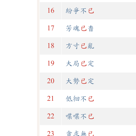
16
紛爭不
已
17
芳魂
已
杳
18
方寸
已
亂
19
大局
已
定
20
大勢
已
定
21
低徊不
已
22
喋喋不
已
23
貪求無
已