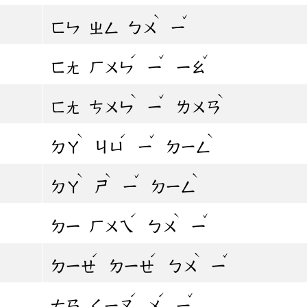
ˋ
ˇ
ㄈㄣ
ㄓㄥ
ㄅㄨ
ㄧ
ˊ
ˇ
ˇ
ㄈㄤ
ㄏㄨㄣ
ㄧ
ㄧㄠ
ˋ
ˇ
ˋ
ㄈㄤ
ㄘㄨㄣ
ㄧ
ㄌㄨㄢ
ˋ
ˊ
ˇ
ˋ
ㄉㄚ
ㄐㄩ
ㄧ
ㄉㄧㄥ
ˋ
ˋ
ˇ
ˋ
ㄉㄚ
ㄕ
ㄧ
ㄉㄧㄥ
ˊ
ˋ
ˇ
ㄉㄧ
ㄏㄨㄟ
ㄅㄨ
ㄧ
ˊ
ˊ
ˋ
ˇ
ㄉㄧㄝ
ㄉㄧㄝ
ㄅㄨ
ㄧ
ˊ
ˊ
ˇ
ㄊㄢ
ㄑㄧㄡ
ㄨ
ㄧ