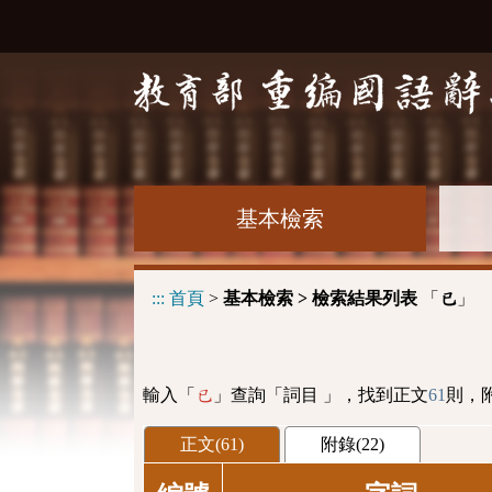
基本檢索
:::
首頁
>
基本檢索 > 檢索結果列表
「
」
已
輸入「
」查詢「詞目 」，找到正文
61
則，
已
正文(61)
附錄(22)