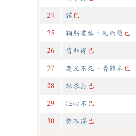
24
諾
已
25
鞠躬盡瘁，死而後
已
26
情非得
已
27
慶父不死，魯難未
已
28
誅求無
已
29
壯心不
已
30
勢不得
已