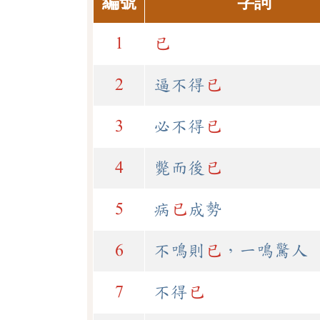
編號
字詞
1
已
2
逼不得
已
3
必不得
已
4
斃而後
已
5
病
已
成勢
6
不鳴則
已
，一鳴驚人
7
不得
已