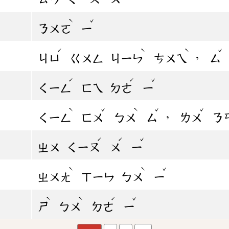
ˋ
ˇ
ㄋㄨㄛ
ㄧ
ˊ
ˋ
ˋ
ˇ
，
ㄐㄩ
ㄍㄨㄥ
ㄐㄧㄣ
ㄘㄨㄟ
ㄙ
ˊ
ˊ
ˇ
ㄑㄧㄥ
ㄈㄟ
ㄉㄜ
ㄧ
ˋ
ˇ
ˋ
ˇ
ˇ
，
ㄑㄧㄥ
ㄈㄨ
ㄅㄨ
ㄙ
ㄌㄨ
ㄋ
ˊ
ˊ
ˇ
ㄓㄨ
ㄑㄧㄡ
ㄨ
ㄧ
ˋ
ˋ
ˇ
ㄓㄨㄤ
ㄒㄧㄣ
ㄅㄨ
ㄧ
ˋ
ˋ
ˊ
ˇ
ㄕ
ㄅㄨ
ㄉㄜ
ㄧ