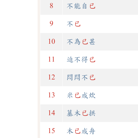
8
不能自
已
9
不
已
10
不為
已
甚
11
迫不得
已
12
悶悶不
已
13
米
已
成炊
14
墓木
已
拱
15
木
已
成舟