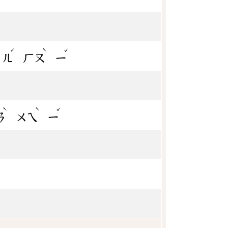
ˊ
ˋ
ˇ
ㄦ
ㄏㄡ
ㄧ
ˋ
ˋ
ˇ
ㄢ
ㄨㄟ
ㄧ