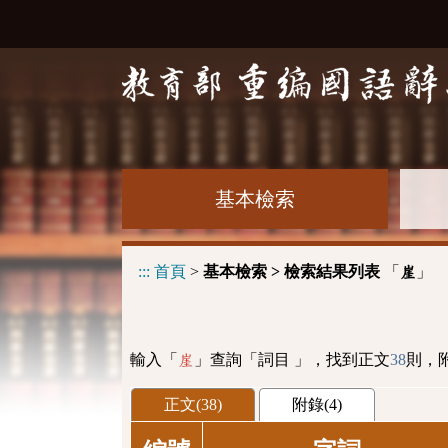
基本檢索
:::
首頁
>
基本檢索 > 檢索結果列表
「
」
崖
輸入「
」查詢「詞目 」，找到正文
38
則，
崖
正文(38)
附錄(4)