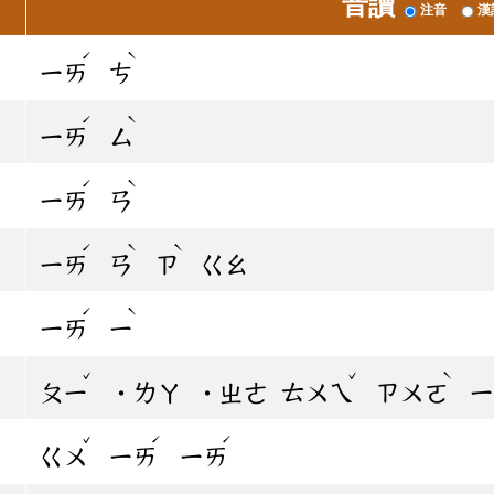
音讀
注音
漢
ˊ
ˋ
ㄧㄞ
ㄘ
ˊ
ˋ
ㄧㄞ
ㄙ
ˊ
ˋ
ㄧㄞ
ㄢ
ˊ
ˋ
ˋ
ㄧㄞ
ㄢ
ㄗ
ㄍㄠ
ˊ
ˋ
ㄧㄞ
ㄧ
ˇ
ˇ
ˋ
ㄆㄧ
˙ㄌㄚ
˙ㄓㄜ
ㄊㄨㄟ
ㄗㄨㄛ
ˇ
ˊ
ˊ
ㄍㄨ
ㄧㄞ
ㄧㄞ