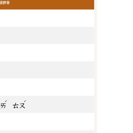
語拼音
ˊ
ˊ
ㄧㄞ
ㄊㄡ