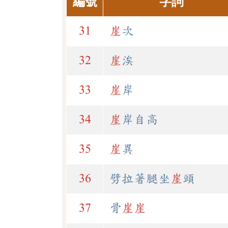
編號
字詞
31
崖
次
32
崖
涘
33
崖
岸
34
崖
岸自高
35
崖
異
36
劈拉著腿坐
崖
頭
37
骨
崖
崖