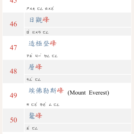
45
ˊ
ㄕㄨㄤ
ㄈㄥ
ㄊㄨㄛ
日觀
峰
46
ˋ
ㄖ
ㄍㄨㄢ
ㄈㄥ
造極登
峰
47
ˋ
ˊ
ㄗㄠ
ㄐㄧ
ㄉㄥ
ㄈㄥ
層
峰
48
ˊ
ㄘㄥ
ㄈㄥ
埃佛勒斯
峰
(Mount Everest)
49
ˊ
ˋ
ㄞ
ㄈㄛ
ㄌㄜ
ㄙ
ㄈㄥ
鼇
峰
50
ˊ
ㄠ
ㄈㄥ