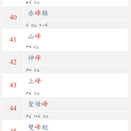
ˇ
ㄓㄨ
ㄈㄥ
赤
峰
縣
40
ˋ
ˋ
ㄔ
ㄈㄥ
ㄒㄧㄢ
山
峰
41
ㄕㄢ
ㄈㄥ
神
峰
42
ˊ
ㄕㄣ
ㄈㄥ
上
峰
43
ˋ
ㄕㄤ
ㄈㄥ
聖母
峰
44
ˋ
ˇ
ㄕㄥ
ㄇㄨ
ㄈㄥ
雙
峰
駝