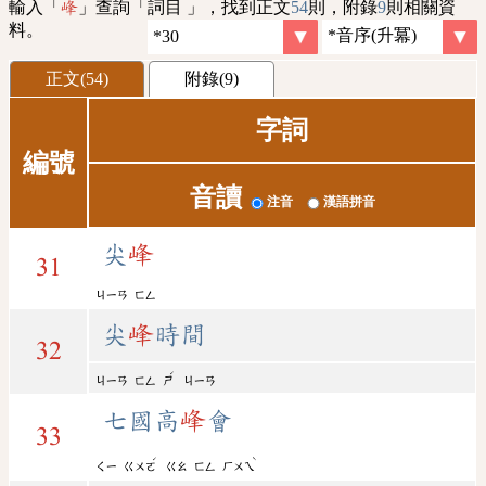
輸入「
」查詢「詞目 」，找到正文
54
則，附錄
9
則相關資
峰
料。
正文(54)
附錄(9)
字詞
編號
音讀
注音
漢語拼音
尖
峰
31
ㄐㄧㄢ
ㄈㄥ
尖
峰
時間
32
ˊ
ㄐㄧㄢ
ㄈㄥ
ㄕ
ㄐㄧㄢ
七國高
峰
會
33
ˊ
ˋ
ㄑㄧ
ㄍㄨㄛ
ㄍㄠ
ㄈㄥ
ㄏㄨㄟ