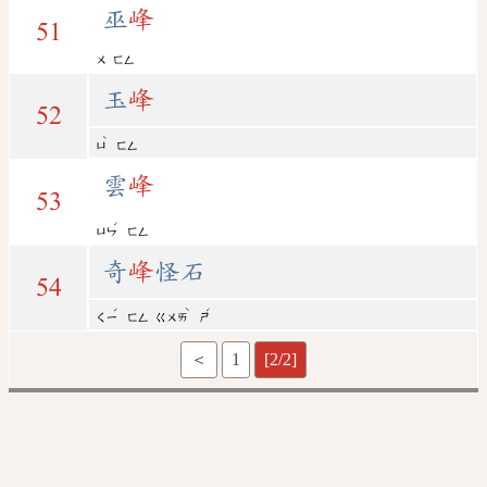
巫
峰
51
ㄨ
ㄈㄥ
玉
峰
52
ˋ
ㄩ
ㄈㄥ
雲
峰
53
ˊ
ㄩㄣ
ㄈㄥ
奇
峰
怪石
54
ˊ
ˋ
ˊ
ㄑㄧ
ㄈㄥ
ㄍㄨㄞ
ㄕ
＜
1
[2/2]