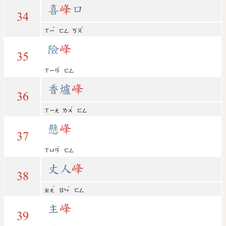
喜
峰
口
34
ˇ
ˇ
ㄒㄧ
ㄈㄥ
ㄎㄡ
險
峰
35
ˇ
ㄒㄧㄢ
ㄈㄥ
香爐
峰
36
ˊ
ㄒㄧㄤ
ㄌㄨ
ㄈㄥ
懸
峰
37
ˊ
ㄒㄩㄢ
ㄈㄥ
丈人
峰
38
ˋ
ˊ
ㄓㄤ
ㄖㄣ
ㄈㄥ
主
峰
39