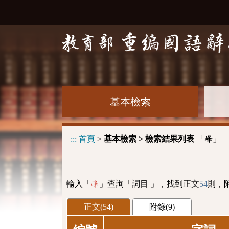
基本檢索
:::
首頁
>
基本檢索 > 檢索結果列表
「
」
峰
輸入「
」查詢「詞目 」，找到正文
54
則，
峰
正文(54)
附錄(9)