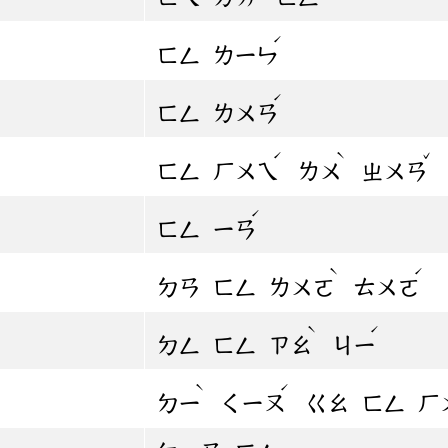
ˊ
ㄈㄥ
ㄌㄧㄣ
ˊ
ㄈㄥ
ㄌㄨㄢ
ˊ
ˋ
ˇ
ㄈㄥ
ㄏㄨㄟ
ㄌㄨ
ㄓㄨㄢ
ˊ
ㄈㄥ
ㄧㄢ
ˋ
ˊ
ㄉㄢ
ㄈㄥ
ㄌㄨㄛ
ㄊㄨㄛ
ˋ
ˊ
ㄉㄥ
ㄈㄥ
ㄗㄠ
ㄐㄧ
ˋ
ˊ
ㄉㄧ
ㄑㄧㄡ
ㄍㄠ
ㄈㄥ
ㄏ