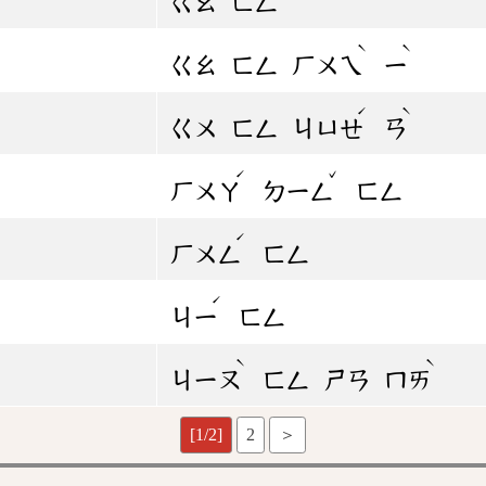
ㄍㄠ
ㄈㄥ
ˋ
ˋ
ㄍㄠ
ㄈㄥ
ㄏㄨㄟ
ㄧ
ˊ
ˋ
ㄍㄨ
ㄈㄥ
ㄐㄩㄝ
ㄢ
ˊ
ˇ
ㄏㄨㄚ
ㄉㄧㄥ
ㄈㄥ
ˊ
ㄏㄨㄥ
ㄈㄥ
ˊ
ㄐㄧ
ㄈㄥ
ˋ
ˋ
ㄐㄧㄡ
ㄈㄥ
ㄕㄢ
ㄇㄞ
[1/2]
2
＞