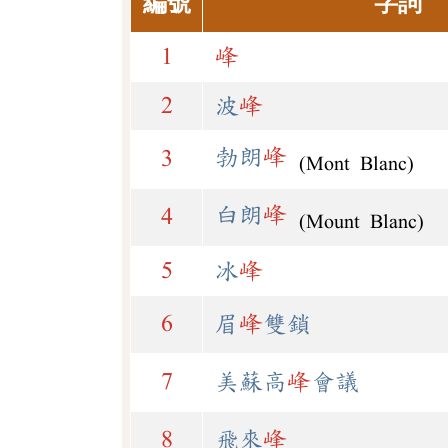
編號
字詞
1
峰
2
波
峰
勃朗
峰
3
(Mont Blanc)
白朗
峰
4
(Mount Blanc)
5
冰
峰
6
眉
峰
雙鎖
7
美蘇高
峰
會議
8
飛來
峰