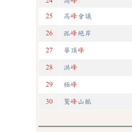
24
高
峰
25
高
峰
會議
26
孤
峰
絕岸
27
華頂
峰
28
洪
峰
29
極
峰
30
鷲
峰
山脈