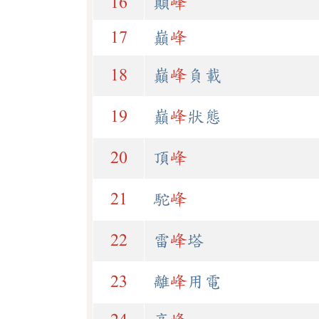
16
顛
峰
17
巔
峰
18
巔
峰
負載
19
巔
峰
狀態
20
頂
峰
21
駝
峰
22
雷
峰
塔
23
離
峰
用電