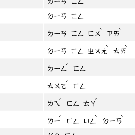
ㄉㄧㄢ
ㄈㄥ
ㄉㄧㄢ
ㄈㄥ
ˋ
ˋ
ㄉㄧㄢ
ㄈㄥ
ㄈㄨ
ㄗㄞ
ˋ
ˋ
ㄉㄧㄢ
ㄈㄥ
ㄓㄨㄤ
ㄊㄞ
ˇ
ㄉㄧㄥ
ㄈㄥ
ˊ
ㄊㄨㄛ
ㄈㄥ
ˊ
ˇ
ㄌㄟ
ㄈㄥ
ㄊㄚ
ˊ
ˋ
ˋ
ㄌㄧ
ㄈㄥ
ㄩㄥ
ㄉㄧㄢ