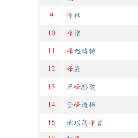
9
峰
林
10
峰
巒
11
峰
迴路轉
12
峰
巖
13
單
峰
駱駝
14
登
峰
造極
15
地球高
峰
會