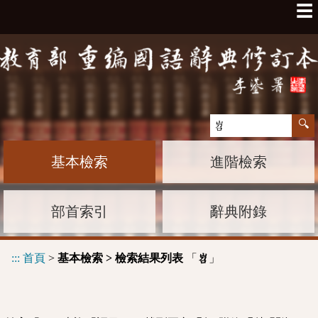
☰
基本檢索
進階檢索
部首索引
辭典附錄
:::
首頁
>
基本檢索 > 檢索結果列表
「
」
岧