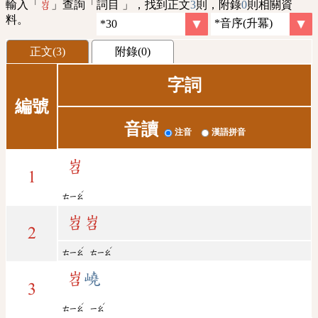
輸入「
」查詢「詞目 」，找到正文
3
則，附錄
0
則相關資
岧
料。
正文(3)
附錄(0)
字詞
編號
音讀
注音
漢語拼音
岧
1
ˊ
ㄊㄧㄠ
岧
岧
2
ˊ
ˊ
ㄊㄧㄠ
ㄊㄧㄠ
岧
嶢
3
ˊ
ˊ
ㄊㄧㄠ
ㄧㄠ