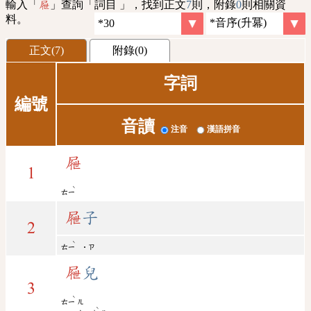
輸入「
」查詢「詞目 」，找到正文
7
則，附錄
0
則相關資
屜
料。
正文(7)
附錄(0)
字詞
編號
音讀
注音
漢語拼音
屜
1
ˋ
ㄊㄧ
屜
子
2
ˋ
ㄊㄧ
˙ㄗ
屜
兒
3
ˋ
ㄊㄧ
ㄦ
ˋ