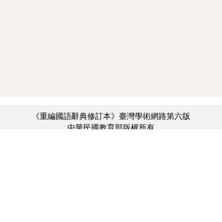
《重編國語辭典修訂本》臺灣學術網路第六版
中華民國教育部版權所有
:::
個資法及隱私聲明
|
辭典公眾授權網
|
意見交流
|
網網相連
三峽總院區地址：新北市三峽區三樹路2號、
︿
臺北院區地址：臺北市大安區和平東路一段179號、
臺中院區地址：臺中市豐原區師範街67號
電話總機：(02)7740-7890、