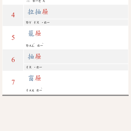
ㄊㄧㄜ
ㄦ
(變)
拉抽
屜
4
ㄌㄚ
ㄔㄡ
˙ㄊㄧ
籠
屜
5
ˊ
ˋ
ㄌㄨㄥ
ㄊㄧ
抽
屜
6
ㄔㄡ
˙ㄊㄧ
窗
屜
7
ˋ
ㄔㄨㄤ
ㄊㄧ