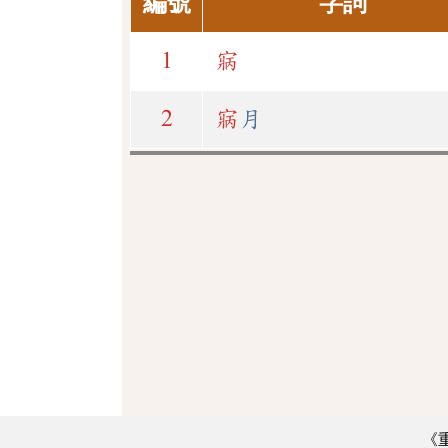
編號
字詞
1
寎
2
寎
月
《