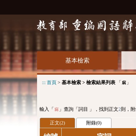
基本檢索
:::
首頁
>
基本檢索 > 檢索結果列表
「
」
寎
輸入「
」查詢「詞目 」，找到正文
2
則，附
寎
正文(2)
附錄(0)