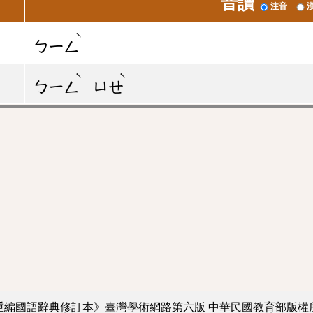
音讀
注音
ˋ
ㄅㄧㄥ
ˋ
ˋ
ㄅㄧㄥ
ㄩㄝ
重編國語辭典修訂本》臺灣學術網路第六版
中華民國教育部版權