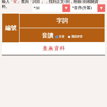
輸入「
」查詢「詞目 」，找到正文
0
則，附錄
0
則相關資
寉
料。
字詞
編號
音讀
注音
漢語拼音
查無資料