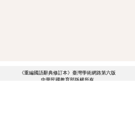
《重編國語辭典修訂本》臺灣學術網路第六版
中華民國教育部版權所有
:::
個資法及隱私聲明
|
辭典公眾授權網
|
意見交流
|
網網相連
三峽總院區地址：新北市三峽區三樹路2號、
︿
臺北院區地址：臺北市大安區和平東路一段179號、