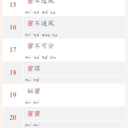
密
不透風
15
ˋ
ˋ
ˋ
ㄇㄧ
ㄅㄨ
ㄊㄡ
ㄈㄥ
密
不通風
16
ˋ
ˋ
ㄇㄧ
ㄅㄨ
ㄊㄨㄥ
ㄈㄥ
密
不可分
17
ˋ
ˋ
ˇ
ㄇㄧ
ㄅㄨ
ㄎㄜ
ㄈㄣ
密
謀
18
ˋ
ˊ
ㄇㄧ
ㄇㄡ
祕
密
19
ˋ
ˋ
ㄇㄧ
ㄇㄧ
密
密
20
ˋ
ˋ
ㄇㄧ
ㄇㄧ