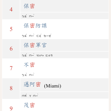
保
密
4
ˇ
ˋ
ㄅㄠ
ㄇㄧ
保
密
防諜
5
ˇ
ˋ
ˊ
ˊ
ㄅㄠ
ㄇㄧ
ㄈㄤ
ㄉㄧㄝ
保
密
軍官
6
ˇ
ˋ
ㄅㄠ
ㄇㄧ
ㄐㄩㄣ
ㄍㄨㄢ
不
密
7
ˋ
ˋ
ㄅㄨ
ㄇㄧ
邁阿
密
(Miami)
8
ˋ
ˋ
ㄇㄞ
ㄚ
ㄇㄧ
茂
密
9