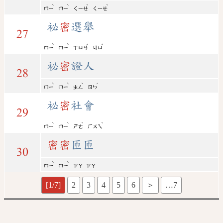
ˋ
ˋ
ˋ
ˋ
ㄇㄧ
ㄇㄧ
ㄑㄧㄝ
ㄑㄧㄝ
祕
密
選舉
27
ˋ
ˋ
ˇ
ˇ
ㄇㄧ
ㄇㄧ
ㄒㄩㄢ
ㄐㄩ
祕
密
證人
28
ˋ
ˋ
ˋ
ˊ
ㄇㄧ
ㄇㄧ
ㄓㄥ
ㄖㄣ
祕
密
社會
29
ˋ
ˋ
ˋ
ˋ
ㄇㄧ
ㄇㄧ
ㄕㄜ
ㄏㄨㄟ
密
密
匝匝
30
ˋ
ˋ
ㄇㄧ
ㄇㄧ
ㄗㄚ
ㄗㄚ
[1/7]
2
3
4
5
6
＞
…7