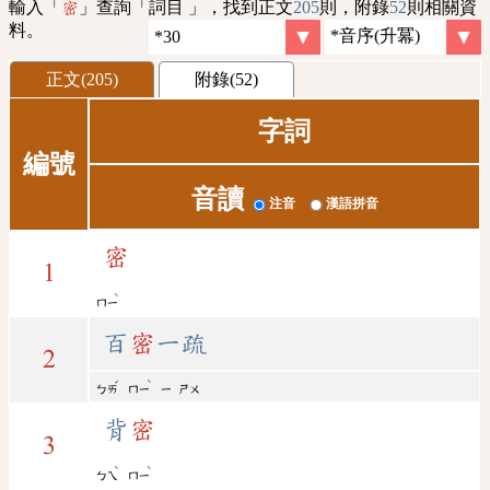
輸入「
」查詢「詞目 」，找到正文
205
則，附錄
52
則相關資
密
料。
正文(205)
附錄(52)
字詞
編號
音讀
注音
漢語拼音
密
1
ˋ
ㄇㄧ
百
密
一疏
2
ˇ
ˋ
ㄅㄞ
ㄇㄧ
ㄧ
ㄕㄨ
背
密
3
ˋ
ˋ
ㄅㄟ
ㄇㄧ