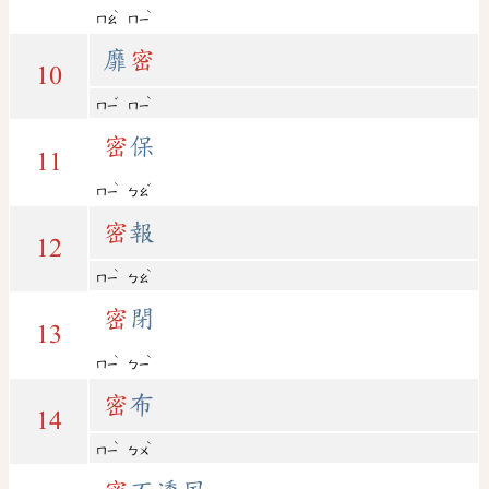
ˋ
ˋ
ㄇㄠ
ㄇㄧ
靡
密
10
ˇ
ˋ
ㄇㄧ
ㄇㄧ
密
保
11
ˋ
ˇ
ㄇㄧ
ㄅㄠ
密
報
12
ˋ
ˋ
ㄇㄧ
ㄅㄠ
密
閉
13
ˋ
ˋ
ㄇㄧ
ㄅㄧ
密
布
14
ˋ
ˋ
ㄇㄧ
ㄅㄨ