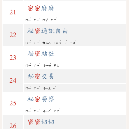
密
密
麻麻
21
ˋ
ˋ
ˊ
ˊ
ㄇㄧ
ㄇㄧ
ㄇㄚ
ㄇㄚ
祕
密
通訊自由
22
ˋ
ˋ
ˋ
ˋ
ˊ
ㄇㄧ
ㄇㄧ
ㄊㄨㄥ
ㄒㄩㄣ
ㄗ
ㄧㄡ
祕
密
結社
23
ˋ
ˋ
ˊ
ˋ
ㄇㄧ
ㄇㄧ
ㄐㄧㄝ
ㄕㄜ
祕
密
交易
24
ˋ
ˋ
ˋ
ㄇㄧ
ㄇㄧ
ㄐㄧㄠ
ㄧ
祕
密
警察
25
ˋ
ˋ
ˇ
ˊ
ㄇㄧ
ㄇㄧ
ㄐㄧㄥ
ㄔㄚ
密
密
切切
26