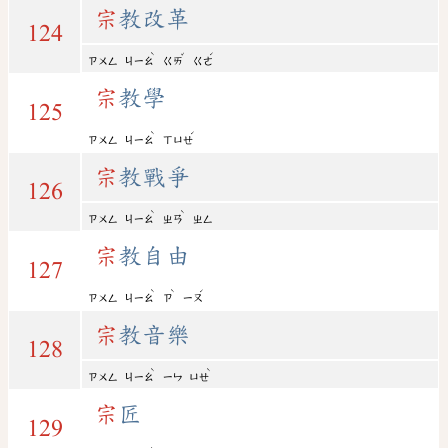
宗
教改革
124
ˋ
ˇ
ˊ
ㄗㄨㄥ
ㄐㄧㄠ
ㄍㄞ
ㄍㄜ
宗
教學
125
ˋ
ˊ
ㄗㄨㄥ
ㄐㄧㄠ
ㄒㄩㄝ
宗
教戰爭
126
ˋ
ˋ
ㄗㄨㄥ
ㄐㄧㄠ
ㄓㄢ
ㄓㄥ
宗
教自由
127
ˋ
ˋ
ˊ
ㄗㄨㄥ
ㄐㄧㄠ
ㄗ
ㄧㄡ
宗
教音樂
128
ˋ
ˋ
ㄗㄨㄥ
ㄐㄧㄠ
ㄧㄣ
ㄩㄝ
宗
匠
129