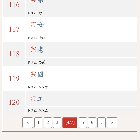
116
ˋ
ㄗㄨㄥ
ㄉㄧ
宗
女
117
ˇ
ㄗㄨㄥ
ㄋㄩ
宗
老
118
ˇ
ㄗㄨㄥ
ㄌㄠ
宗
國
119
ˊ
ㄗㄨㄥ
ㄍㄨㄛ
宗
工
120
ㄗㄨㄥ
ㄍㄨㄥ
＜
1
2
3
[4/7]
5
6
7
＞