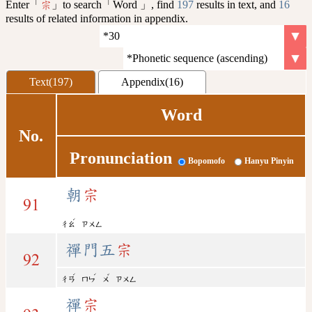
Enter「
」to search「Word 」, find
197
results in text, and
16
宗
results of related information in appendix.
Text(197)
Appendix(16)
Word
No.
Pronunciation
Bopomofo
Hanyu Pinyin
朝
宗
91
ˊ
ㄔㄠ
ㄗㄨㄥ
禪門五
宗
92
ˊ
ˊ
ˇ
ㄔㄢ
ㄇㄣ
ㄨ
ㄗㄨㄥ
禪
宗