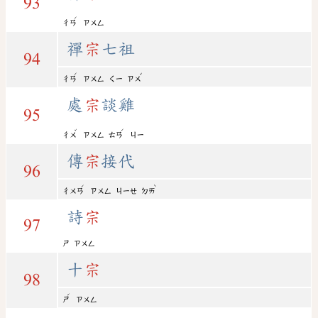
93
ˊ
ㄔㄢ
ㄗㄨㄥ
禪
宗
七祖
94
ˊ
ˇ
ㄔㄢ
ㄗㄨㄥ
ㄑㄧ
ㄗㄨ
處
宗
談雞
95
ˇ
ˊ
ㄔㄨ
ㄗㄨㄥ
ㄊㄢ
ㄐㄧ
傳
宗
接代
96
ˊ
ˋ
ㄔㄨㄢ
ㄗㄨㄥ
ㄐㄧㄝ
ㄉㄞ
詩
宗
97
ㄕ
ㄗㄨㄥ
十
宗
98
ˊ
ㄕ
ㄗㄨㄥ