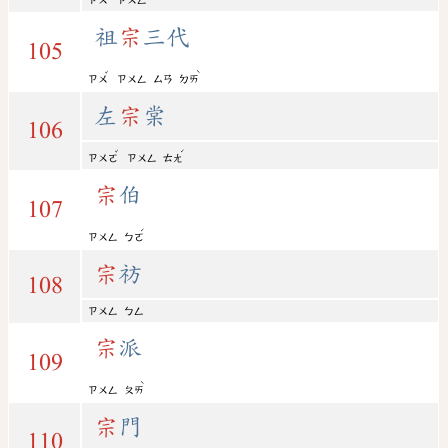
ㄗㄨ
ㄗㄨㄥ
祖
宗
三代
105
ˇ
ˋ
ㄗㄨ
ㄗㄨㄥ
ㄙㄢ
ㄉㄞ
左
宗
棠
106
ˇ
ˊ
ㄗㄨㄛ
ㄗㄨㄥ
ㄊㄤ
宗
伯
107
ˊ
ㄗㄨㄥ
ㄅㄛ
宗
祊
108
ㄗㄨㄥ
ㄅㄥ
宗
派
109
ˋ
ㄗㄨㄥ
ㄆㄞ
宗
門
110