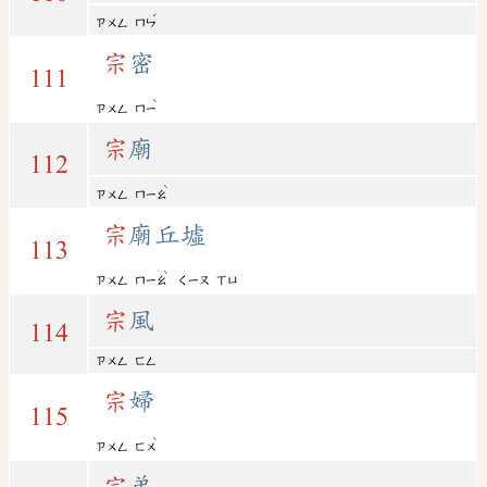
ˊ
ㄗㄨㄥ
ㄇㄣ
宗
密
111
ˋ
ㄗㄨㄥ
ㄇㄧ
宗
廟
112
ˋ
ㄗㄨㄥ
ㄇㄧㄠ
宗
廟丘墟
113
ˋ
ㄗㄨㄥ
ㄇㄧㄠ
ㄑㄧㄡ
ㄒㄩ
宗
風
114
ㄗㄨㄥ
ㄈㄥ
宗
婦
115
ˋ
ㄗㄨㄥ
ㄈㄨ
宗
弟