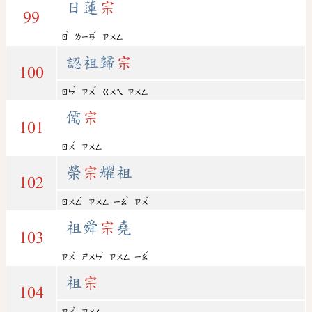
日蓮
宗
99
ˋ
ˊ
ㄖ
ㄌㄧㄢ
ㄗㄨㄥ
認祖歸
宗
100
ˋ
ˇ
ㄖㄣ
ㄗㄨ
ㄍㄨㄟ
ㄗㄨㄥ
儒
宗
101
ˊ
ㄖㄨ
ㄗㄨㄥ
榮
宗
耀祖
102
ˊ
ˋ
ˇ
ㄖㄨㄥ
ㄗㄨㄥ
ㄧㄠ
ㄗㄨ
祖舜
宗
堯
103
ˇ
ˋ
ˊ
ㄗㄨ
ㄕㄨㄣ
ㄗㄨㄥ
ㄧㄠ
祖
宗
104
ˇ