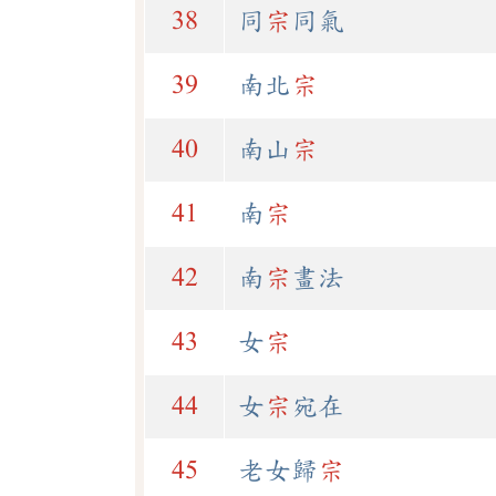
38
同
宗
同氣
39
南北
宗
40
南山
宗
41
南
宗
42
南
宗
畫法
43
女
宗
44
女
宗
宛在
45
老女歸
宗