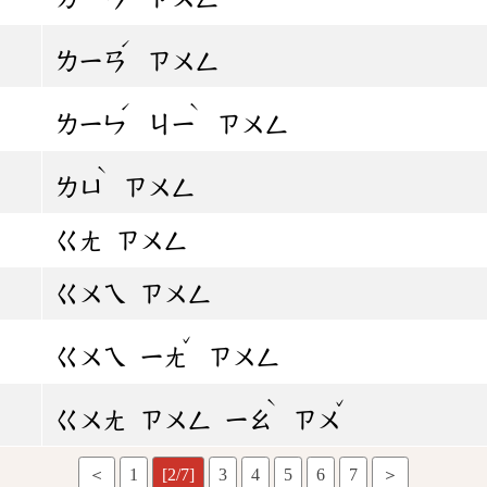
ˊ
ㄌㄧㄢ
ㄗㄨㄥ
ˊ
ˋ
ㄌㄧㄣ
ㄐㄧ
ㄗㄨㄥ
ˋ
ㄌㄩ
ㄗㄨㄥ
ㄍㄤ
ㄗㄨㄥ
ㄍㄨㄟ
ㄗㄨㄥ
ˇ
ㄍㄨㄟ
ㄧㄤ
ㄗㄨㄥ
ˋ
ˇ
ㄍㄨㄤ
ㄗㄨㄥ
ㄧㄠ
ㄗㄨ
＜
1
[2/7]
3
4
5
6
7
＞