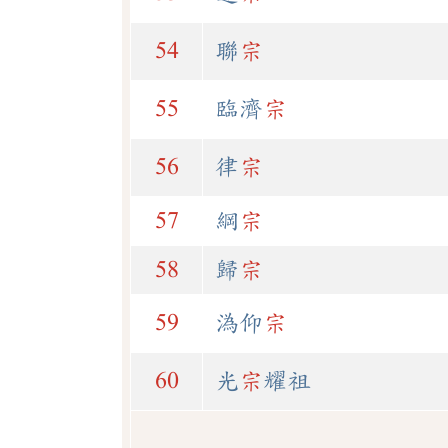
54
聯
宗
55
臨濟
宗
56
律
宗
57
綱
宗
58
歸
宗
59
溈仰
宗
60
光
宗
耀祖