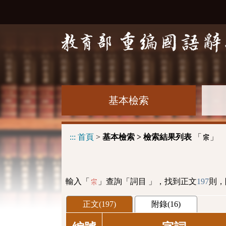
基本檢索
:::
首頁
>
基本檢索 > 檢索結果列表
「
」
宗
輸入「
」查詢「詞目 」，找到正文
197
則，
宗
正文(197)
附錄(16)