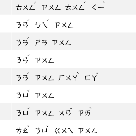
ˊ
ˊ
ˋ
ㄊㄨㄥ
ㄗㄨㄥ
ㄊㄨㄥ
ㄑㄧ
ˊ
ˇ
ㄋㄢ
ㄅㄟ
ㄗㄨㄥ
ˊ
ㄋㄢ
ㄕㄢ
ㄗㄨㄥ
ˊ
ㄋㄢ
ㄗㄨㄥ
ˊ
ˋ
ˇ
ㄋㄢ
ㄗㄨㄥ
ㄏㄨㄚ
ㄈㄚ
ˇ
ㄋㄩ
ㄗㄨㄥ
ˇ
ˇ
ˋ
ㄋㄩ
ㄗㄨㄥ
ㄨㄢ
ㄗㄞ
ˇ
ˇ
ㄌㄠ
ㄋㄩ
ㄍㄨㄟ
ㄗㄨㄥ