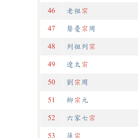
46
老祖
宗
47
嫠憂
宗
周
48
列祖列
宗
49
遼太
宗
50
劉
宗
周
51
柳
宗
元
52
六家七
宗
53
蓮
宗