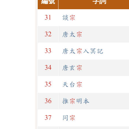
編號
字詞
31
談
宗
32
唐太
宗
33
唐太
宗
入冥記
34
唐玄
宗
35
天台
宗
36
推
宗
明本
37
同
宗