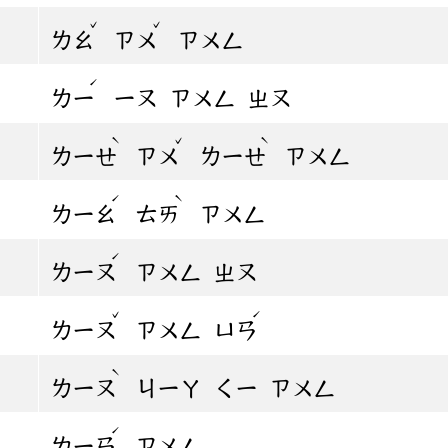
ˇ
ˇ
ㄌㄠ
ㄗㄨ
ㄗㄨㄥ
ˊ
ㄌㄧ
ㄧㄡ
ㄗㄨㄥ
ㄓㄡ
ˋ
ˇ
ˋ
ㄌㄧㄝ
ㄗㄨ
ㄌㄧㄝ
ㄗㄨㄥ
ˊ
ˋ
ㄌㄧㄠ
ㄊㄞ
ㄗㄨㄥ
ˊ
ㄌㄧㄡ
ㄗㄨㄥ
ㄓㄡ
ˇ
ˊ
ㄌㄧㄡ
ㄗㄨㄥ
ㄩㄢ
ˋ
ㄌㄧㄡ
ㄐㄧㄚ
ㄑㄧ
ㄗㄨㄥ
ˊ
ㄌㄧㄢ
ㄗㄨㄥ