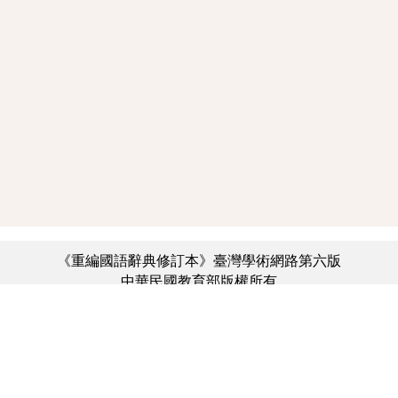
《重編國語辭典修訂本》臺灣學術網路第六版
中華民國教育部版權所有
:::
個資法及隱私聲明
|
辭典公眾授權網
|
意見交流
|
網網相連