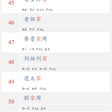
45
ˇ
ˇ
ㄌㄠ
ㄋㄩ
ㄍㄨㄟ
ㄗㄨㄥ
老祖
宗
46
ˇ
ˇ
ㄌㄠ
ㄗㄨ
ㄗㄨㄥ
嫠憂
宗
周
47
ˊ
ㄌㄧ
ㄧㄡ
ㄗㄨㄥ
ㄓㄡ
列祖列
宗
48
ˋ
ˇ
ˋ
ㄌㄧㄝ
ㄗㄨ
ㄌㄧㄝ
ㄗㄨㄥ
遼太
宗
49
ˊ
ˋ
ㄌㄧㄠ
ㄊㄞ
ㄗㄨㄥ
劉
宗
周
50
ˊ
ㄌㄧㄡ
ㄗㄨㄥ
ㄓㄡ