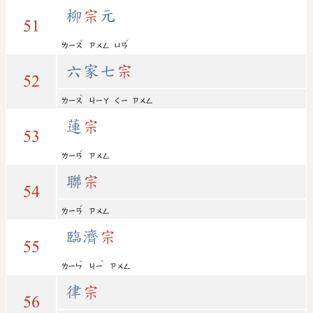
柳
宗
元
51
ˇ
ˊ
ㄌㄧㄡ
ㄗㄨㄥ
ㄩㄢ
六家七
宗
52
ˋ
ㄌㄧㄡ
ㄐㄧㄚ
ㄑㄧ
ㄗㄨㄥ
蓮
宗
53
ˊ
ㄌㄧㄢ
ㄗㄨㄥ
聯
宗
54
ˊ
ㄌㄧㄢ
ㄗㄨㄥ
臨濟
宗
55
ˊ
ˋ
ㄌㄧㄣ
ㄐㄧ
ㄗㄨㄥ
律
宗
56