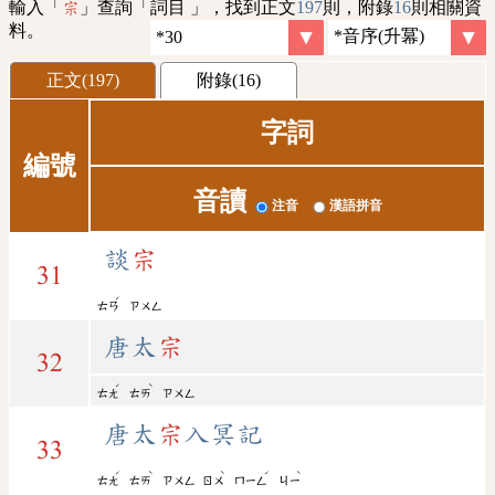
輸入「
」查詢「詞目 」，找到正文
197
則，附錄
16
則相關資
宗
料。
正文(197)
附錄(16)
字詞
編號
音讀
注音
漢語拼音
談
宗
31
ˊ
ㄊㄢ
ㄗㄨㄥ
唐太
宗
32
ˊ
ˋ
ㄊㄤ
ㄊㄞ
ㄗㄨㄥ
唐太
宗
入冥記
33
ˊ
ˋ
ˋ
ˊ
ˋ
ㄊㄤ
ㄊㄞ
ㄗㄨㄥ
ㄖㄨ
ㄇㄧㄥ
ㄐㄧ