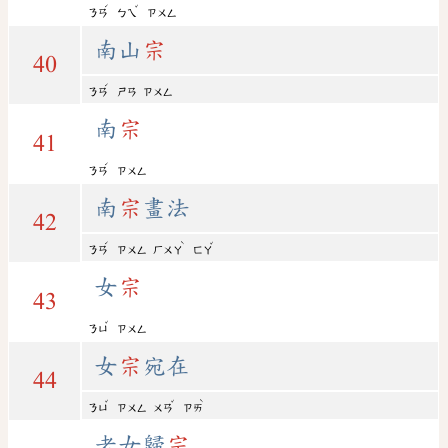
ˊ
ˇ
ㄋㄢ
ㄅㄟ
ㄗㄨㄥ
南山
宗
40
ˊ
ㄋㄢ
ㄕㄢ
ㄗㄨㄥ
南
宗
41
ˊ
ㄋㄢ
ㄗㄨㄥ
南
宗
畫法
42
ˊ
ˋ
ˇ
ㄋㄢ
ㄗㄨㄥ
ㄏㄨㄚ
ㄈㄚ
女
宗
43
ˇ
ㄋㄩ
ㄗㄨㄥ
女
宗
宛在
44
ˇ
ˇ
ˋ
ㄋㄩ
ㄗㄨㄥ
ㄨㄢ
ㄗㄞ
老女歸
宗