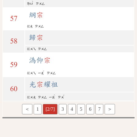
ˋ
ㄌㄩ
ㄗㄨㄥ
綱
宗
57
ㄍㄤ
ㄗㄨㄥ
歸
宗
58
ㄍㄨㄟ
ㄗㄨㄥ
溈仰
宗
59
ˇ
ㄍㄨㄟ
ㄧㄤ
ㄗㄨㄥ
光
宗
耀祖
60
ˋ
ˇ
ㄍㄨㄤ
ㄗㄨㄥ
ㄧㄠ
ㄗㄨ
＜
1
[2/7]
3
4
5
6
7
＞