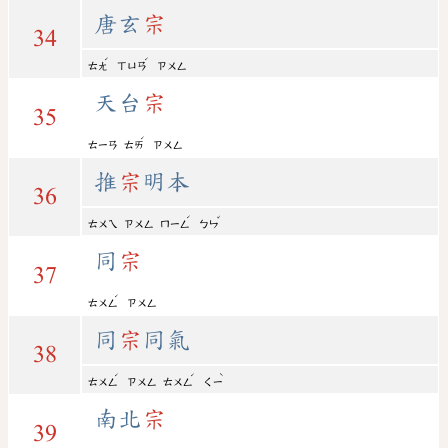
唐玄
宗
34
ˊ
ˊ
ㄊㄤ
ㄒㄩㄢ
ㄗㄨㄥ
天台
宗
35
ˊ
ㄊㄧㄢ
ㄊㄞ
ㄗㄨㄥ
推
宗
明本
36
ˊ
ˇ
ㄊㄨㄟ
ㄗㄨㄥ
ㄇㄧㄥ
ㄅㄣ
同
宗
37
ˊ
ㄊㄨㄥ
ㄗㄨㄥ
同
宗
同氣
38
ˊ
ˊ
ˋ
ㄊㄨㄥ
ㄗㄨㄥ
ㄊㄨㄥ
ㄑㄧ
南北
宗
39