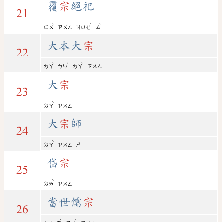
覆
宗
絕祀
21
ˋ
ˊ
ˋ
ㄈㄨ
ㄗㄨㄥ
ㄐㄩㄝ
ㄙ
大本大
宗
22
ˋ
ˇ
ˋ
ㄉㄚ
ㄅㄣ
ㄉㄚ
ㄗㄨㄥ
大
宗
23
ˋ
ㄉㄚ
ㄗㄨㄥ
大
宗
師
24
ˋ
ㄉㄚ
ㄗㄨㄥ
ㄕ
岱
宗
25
ˋ
ㄉㄞ
ㄗㄨㄥ
當世儒
宗
26
ˋ
ˊ