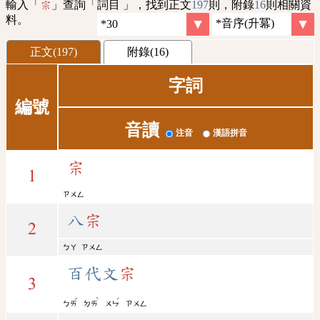
輸入「
」查詢「詞目 」，找到正文
197
則，附錄
16
則相關資
宗
料。
正文(197)
附錄(16)
字詞
編號
音讀
注音
漢語拼音
宗
1
ㄗㄨㄥ
八
宗
2
ㄅㄚ
ㄗㄨㄥ
百代文
宗
3
ˇ
ˋ
ˊ
ㄅㄞ
ㄉㄞ
ㄨㄣ
ㄗㄨㄥ