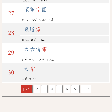
ㄉㄤ
ㄕ
ㄖㄨ
ㄗㄨㄥ
頂輩
宗
圖
27
ˇ
ˋ
ˊ
ㄉㄧㄥ
ㄅㄟ
ㄗㄨㄥ
ㄊㄨ
東塔
宗
28
ˇ
ㄉㄨㄥ
ㄊㄚ
ㄗㄨㄥ
太古傳
宗
29
ˋ
ˇ
ˊ
ㄊㄞ
ㄍㄨ
ㄔㄨㄢ
ㄗㄨㄥ
太
宗
30
ˋ
ㄊㄞ
ㄗㄨㄥ
[1/7]
2
3
4
5
6
＞
…7