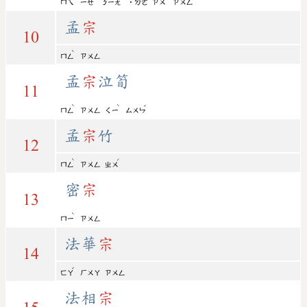
ㄇㄟ
ㄧㄝ
ㄋㄧㄤ
˙ㄉㄜ
ㄗㄨ
ㄗㄨㄥ
孟
宗
10
ˋ
ㄇㄥ
ㄗㄨㄥ
孟
宗
泣筍
11
ˋ
ˋ
ˇ
ㄇㄥ
ㄗㄨㄥ
ㄑㄧ
ㄙㄨㄣ
孟
宗
竹
12
ˋ
ˊ
ㄇㄥ
ㄗㄨㄥ
ㄓㄨ
密
宗
13
ˋ
ㄇㄧ
ㄗㄨㄥ
法華
宗
14
ˇ
ㄈㄚ
ㄏㄨㄚ
ㄗㄨㄥ
法相
宗