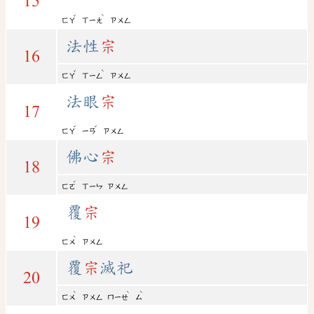
15
ˇ
ˋ
ㄈㄚ
ㄒㄧㄤ
ㄗㄨㄥ
法性
宗
16
ˇ
ˋ
ㄈㄚ
ㄒㄧㄥ
ㄗㄨㄥ
法眼
宗
17
ˇ
ˇ
ㄈㄚ
ㄧㄢ
ㄗㄨㄥ
佛心
宗
18
ˊ
ㄈㄛ
ㄒㄧㄣ
ㄗㄨㄥ
覆
宗
19
ˋ
ㄈㄨ
ㄗㄨㄥ
覆
宗
滅祀
20
ˋ
ˋ
ˋ
ㄈㄨ
ㄗㄨㄥ
ㄇㄧㄝ
ㄙ