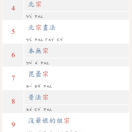
北
宗
4
ˇ
ㄅㄟ
ㄗㄨㄥ
北
宗
畫法
5
ˇ
ˋ
ˇ
ㄅㄟ
ㄗㄨㄥ
ㄏㄨㄚ
ㄈㄚ
本無
宗
6
ˇ
ˊ
ㄅㄣ
ㄨ
ㄗㄨㄥ
毘曇
宗
7
ˊ
ˊ
ㄆㄧ
ㄊㄢ
ㄗㄨㄥ
普法
宗
8
ˇ
ˇ
ㄆㄨ
ㄈㄚ
ㄗㄨㄥ
沒爺娘的祖
宗
9
ˊ
ˊ
ˊ
ˇ