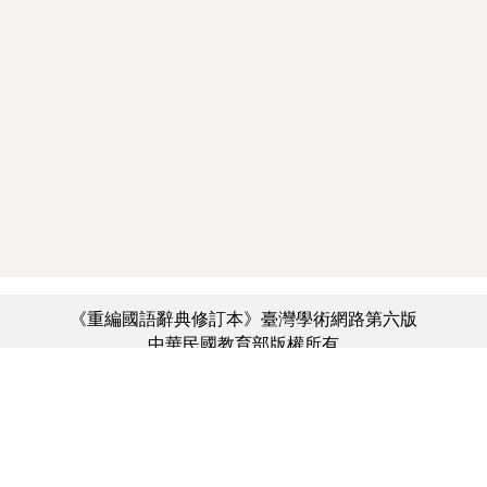
《重編國語辭典修訂本》臺灣學術網路第六版
中華民國教育部版權所有
:::
個資法及隱私聲明
|
辭典公眾授權網
|
意見交流
|
網網相連