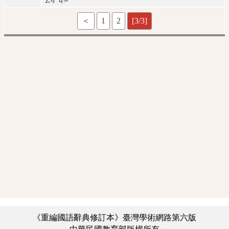
ㄙㄢ
ㄐㄧ
＜
1
2
[3/3]
《重編國語辭典修訂本》臺灣學術網路第六版