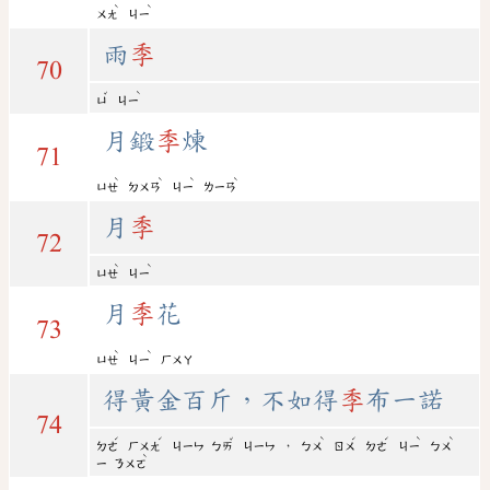
ˋ
ˋ
ㄨㄤ
ㄐㄧ
雨
季
70
ˇ
ˋ
ㄩ
ㄐㄧ
月鍛
季
煉
71
ˋ
ˋ
ˋ
ˋ
ㄩㄝ
ㄉㄨㄢ
ㄐㄧ
ㄌㄧㄢ
月
季
72
ˋ
ˋ
ㄩㄝ
ㄐㄧ
月
季
花
73
ˋ
ˋ
ㄩㄝ
ㄐㄧ
ㄏㄨㄚ
得黃金百斤，不如得
季
布一諾
74
ˊ
ˊ
ˇ
ˋ
ˊ
ˊ
ˋ
ˋ
，
ㄉㄜ
ㄏㄨㄤ
ㄐㄧㄣ
ㄅㄞ
ㄐㄧㄣ
ㄅㄨ
ㄖㄨ
ㄉㄜ
ㄐㄧ
ㄅㄨ
ˋ
ㄧ
ㄋㄨㄛ