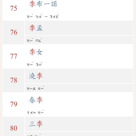
季
布一諾
75
ˋ
ˋ
ˋ
ㄐㄧ
ㄅㄨ
ㄧ
ㄋㄨㄛ
季
孟
76
ˋ
ˋ
ㄐㄧ
ㄇㄥ
季
女
77
ˋ
ˇ
ㄐㄧ
ㄋㄩ
澆
季
78
ˋ
ㄐㄧㄠ
ㄐㄧ
春
季
79
ˋ
ㄔㄨㄣ
ㄐㄧ
三
季
80
ˋ