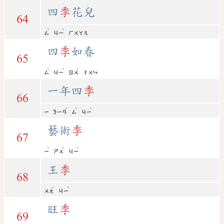
四
季
花兒
64
ˋ
ˋ
ㄙ
ㄐㄧ
ㄏㄨㄚㄦ
四
季
如春
65
ˋ
ˋ
ˊ
ㄙ
ㄐㄧ
ㄖㄨ
ㄔㄨㄣ
一年四
季
66
ˊ
ˋ
ˋ
ㄧ
ㄋㄧㄢ
ㄙ
ㄐㄧ
藝術
季
67
ˋ
ˋ
ˋ
ㄧ
ㄕㄨ
ㄐㄧ
王
季
68
ˊ
ˋ
ㄨㄤ
ㄐㄧ
旺
季
69