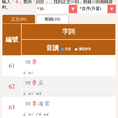
輸入「
」查詢「詞目 」，找到正文
80
則，附錄
10
則相關資
季
料。
正文(80)
附錄(10)
字詞
編號
音讀
注音
漢語拼音
四
季
61
ˋ
ˋ
ㄙ
ㄐㄧ
四
季
豆
62
ˋ
ˋ
ˋ
ㄙ
ㄐㄧ
ㄉㄡ
四
季
海棠
63
ˋ
ˋ
ˇ
ˊ
ㄙ
ㄐㄧ
ㄏㄞ
ㄊㄤ